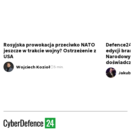
Rosyjska prowokacja przeciwko NATO
Defence24
jeszcze w trakcie wojny? Ostrzeżenie z
edycji br
USA
Narodowy 
doświadcz
Wojciech Kozioł
3 min.
Jakub