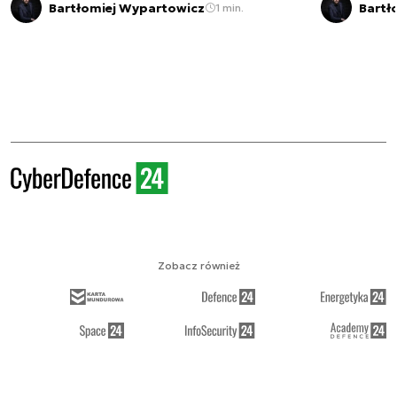
Bartłomiej Wypartowicz
Bartł
1 min.
Zobacz również