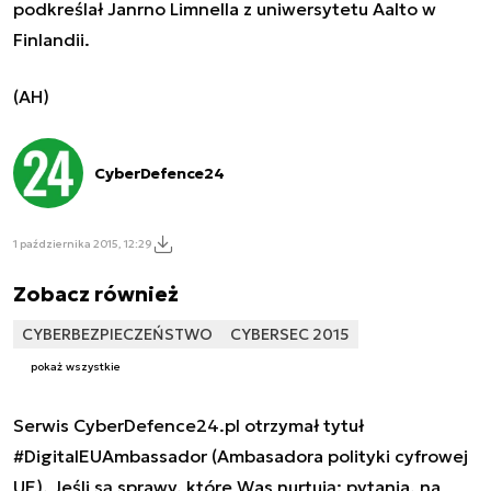
podkreślał Janrno Limnella z uniwersytetu Aalto w
Finlandii.
(AH)
CyberDefence24
1 października 2015, 12:29
Zobacz również
CYBERBEZPIECZEŃSTWO
CYBERSEC 2015
pokaż wszystkie
Serwis CyberDefence24.pl otrzymał tytuł
#DigitalEUAmbassador (Ambasadora polityki cyfrowej
UE). Jeśli są sprawy, które Was nurtują; pytania, na