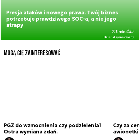
Presja ataków i nowego prawa. Twój biznes
potrzebuje prawdziwego SOC-a, a nie jego
atrapy
8 min.
Materiał sponsorowany
Mogą Cię zainteresować
PGZ do wzmocnienia czy podzielenia?
Czy za cen
Ostra wymiana zdań.
awionetki 