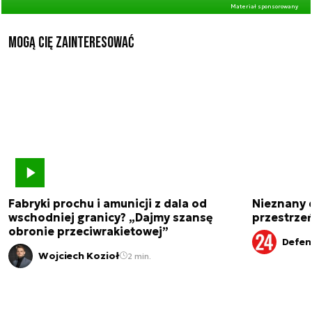
Materiał sponsorowany
Mogą Cię zainteresować
Fabryki prochu i amunicji z dala od
Nieznany 
wschodniej granicy? „Dajmy szansę
przestrze
obronie przeciwrakietowej”
Defen
Wojciech Kozioł
2 min.