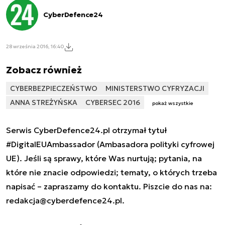
CyberDefence24
28 września 2016, 16:40
Zobacz również
CYBERBEZPIECZEŃSTWO
MINISTERSTWO CYFRYZACJI
ANNA STREŻYŃSKA
CYBERSEC 2016
pokaż wszystkie
Serwis CyberDefence24.pl otrzymał tytuł
#DigitalEUAmbassador (Ambasadora polityki cyfrowej
UE). Jeśli są sprawy, które Was nurtują; pytania, na
które nie znacie odpowiedzi; tematy, o których trzeba
napisać – zapraszamy do kontaktu. Piszcie do nas na:
redakcja@cyberdefence24.pl
.