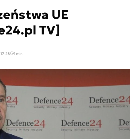
zeństwa UE
24.pl TV]
 17:28
1 min.