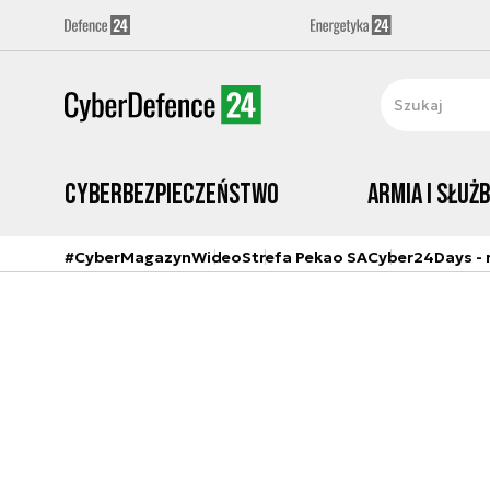
Cyberbezpieczeństwo
Armia i Służ
#CyberMagazyn
Wideo
Strefa Pekao SA
Cyber24Days - r