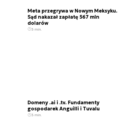
Meta przegrywa w Nowym Meksyku.
Sąd nakazał zapłatę 567 mln
dolarów
3 min.
Domeny .ai i .tv. Fundamenty
gospodarek Anguilli i Tuvalu
3 min.