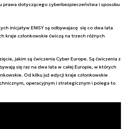
niu prawa dotyczącego cyberbezpieczeństwa i sposobu
szych inicjatyw ENISY są odbywajacę się co dwa lata
ch kraje członkowskie ćwiczą na trzech różnych
ięcie, jakim są ćwiczenia Cyber Europe. Są ćwiczenia z
wają się raz na dwa lata w całej Europie, w których
onkowskie. Od kilku już edycji kraje członkowskie
echnicznym, operacyjnym i strategicznym i polega to