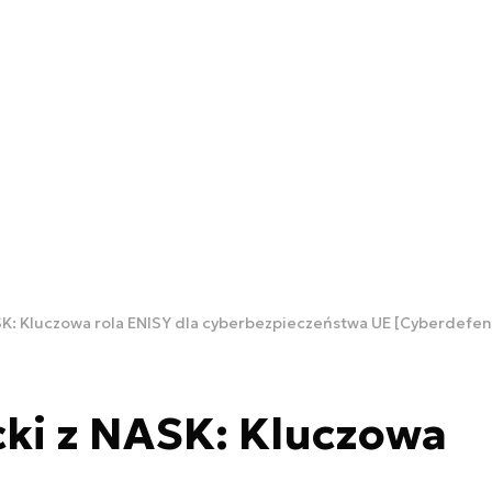
NASK: Kluczowa rola ENISY dla cyberbezpieczeństwa UE [Cyberdefe
icki z NASK: Kluczowa