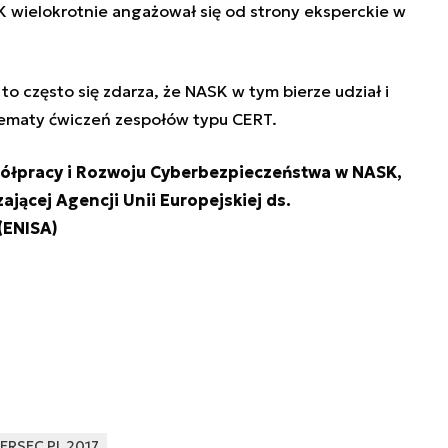
SK wielokrotnie angażował się od strony eksperckie w
to często się zdarza, że NASK w tym bierze udział i
ematy ćwiczeń zespołów typu CERT.
spółpracy i Rozwoju Cyberbezpieczeństwa w NASK,
jącej Agencji Unii Europejskiej ds.
(ENISA)
ERSEC PL 2017