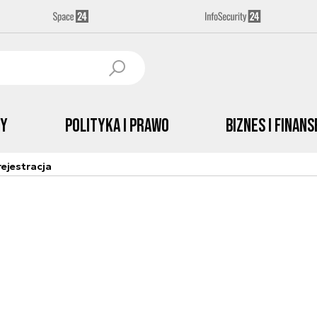
by
Polityka i prawo
Biznes i Finans
ejestracja