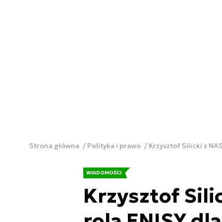
Strona główna
Polityka i prawo
Krzysztof Silicki z 
WIADOMOŚCI
Krzysztof Sil
rola ENISY dla