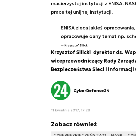
macierzystej instytucji z ENISA. NA
prace tej unijnej instytucji.
ENISA zleca jakieś opracowania, 
opracowuje dany temat np. sch
Krzysztof Silicki
Krzysztof Silicki dyrektor ds. W
wiceprzewodniczący Rady Zarządza
Bezpieczeństwa Sieci i Informacji 
CyberDefence24
11 kwietnia 2017, 17:28
Zobacz również
CYBERBEZPIECZEŃSTWO
NASK
CYB