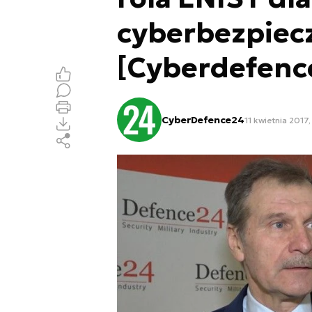
cyberbezpiec
[Cyberdefence
CyberDefence24
11 kwietnia 2017,