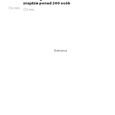
znajdzie ponad 200 osób
4 min.
2 min.
Apple nie wchodzi w metawersum?
2 min.
#CyberMagazyn: W magicznym świecie
jednorożców. Elizabeth Holmes i magia
Doliny Krzemowej
7 min.
Reklama