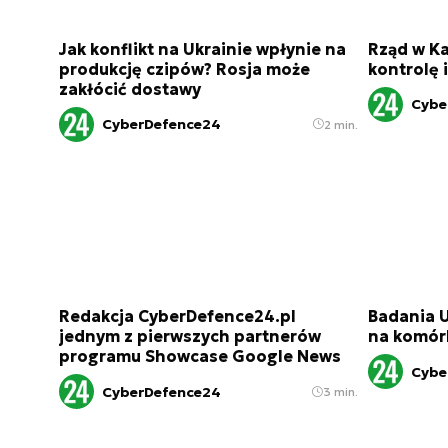
Jak konflikt na Ukrainie wpłynie na
Rząd w K
produkcję czipów? Rosja może
kontrolę 
zakłócić dostawy
Cybe
CyberDefence24
2 min.
Redakcja CyberDefence24.pl
Badania U
jednym z pierwszych partnerów
na komórk
programu Showcase Google News
Cybe
CyberDefence24
3 min.