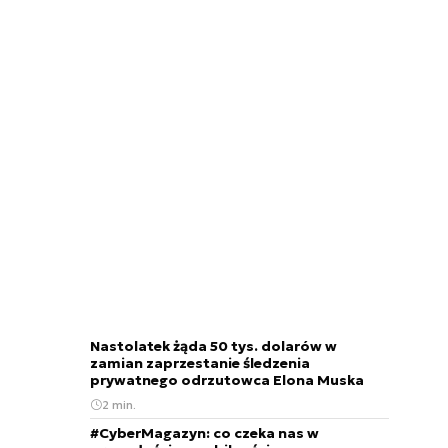
Nastolatek żąda 50 tys. dolarów w
zamian zaprzestanie śledzenia
prywatnego odrzutowca Elona Muska
2 min.
#CyberMagazyn: co czeka nas w