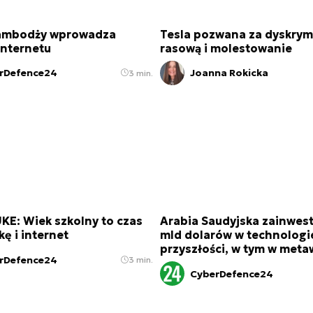
ambodży wprowadza
Tesla pozwana za dyskrym
internetu
rasową i molestowanie
rDefence24
Joanna Rokicka
3 min.
KE: Wiek szkolny to czas
Arabia Saudyjska zainwest
ę i internet
mld dolarów w technologi
przyszłości, w tym w met
rDefence24
3 min.
CyberDefence24