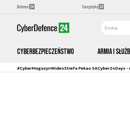
Cyberbezpieczeństwo
Armia i Służ
#CyberMagazyn
Wideo
Strefa Pekao SA
Cyber24Days - r