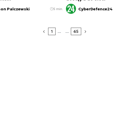
on Palczewski
CyberDefence24
5 min.
1
...
...
65