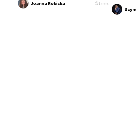
Joanna Rokicka
2 min.
Szym