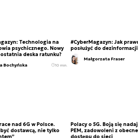
gazyn: Technologia na
#CyberMagazyn: Jak praw
rowia psychicznego. Nowy
posłużyć do dezinformacji
 ostatnia deska ratunku?
Małgorzata Fraser
la Bochyńska
10 min.
race nad 6G w Polsce.
Polacy o 5G. Boją się nada
yć dostawcą, nie tylko
PEM, zadowoleni z obecn
ntem”
dostępu do sieci