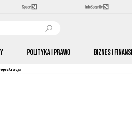
by
Polityka i prawo
Biznes i Finans
ejestracja