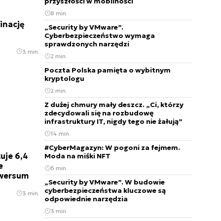
przyszłości w mobilności
8 min.
inację
„Security by VMware”.
Cyberbezpieczeństwo wymaga
sprawdzonych narzędzi
3 min.
2 min.
Poczta Polska pamięta o wybitnym
kryptologu
2 min.
Z dużej chmury mały deszcz. „Ci, którzy
zdecydowali się na rozbudowę
infrastruktury IT, nigdy tego nie żałują”
14 min.
#CyberMagazyn: W pogoni za fejmem.
uje 6,4
Moda na miśki NFT
e
6 min.
awersum
„Security by VMware”. W budowie
cyberbezpieczeństwa kluczowe są
3 min.
odpowiednie narzędzia
3 min.