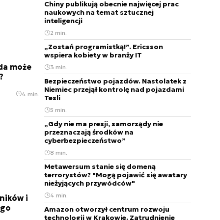
Chiny publikują obecnie najwięcej prac
naukowych na temat sztucznej
inteligencji
2 min.
„Zostań programistką!”. Ericsson
wspiera kobiety w branży IT
da może
3 min.
?
Bezpieczeństwo pojazdów. Nastolatek z
Niemiec przejął kontrolę nad pojazdami
4 min.
Tesli
5 min.
„Gdy nie ma presji, samorządy nie
przeznaczają środków na
cyberbezpieczeństwo”
8 min.
Metawersum stanie się domeną
terrorystów? "Mogą pojawić się awatary
nieżyjących przywódców"
4 min.
jników i
ego
Amazon otworzył centrum rozwoju
technologii w Krakowie. Zatrudnienie