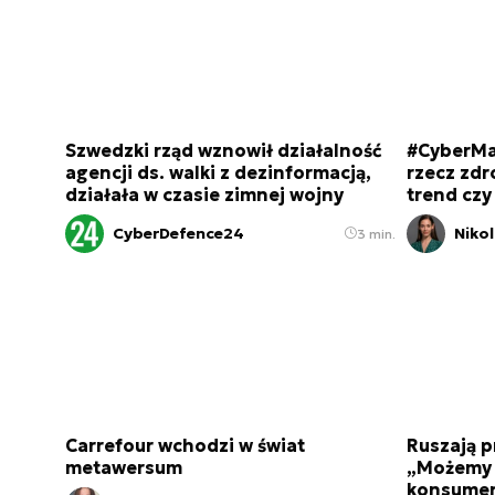
Szwedzki rząd wznowił działalność
#CyberMa
agencji ds. walki z dezinformacją,
rzecz zd
działała w czasie zimnej wojny
trend czy
CyberDefence24
Niko
3 min.
Carrefour wchodzi w świat
Ruszają p
metawersum
„Możemy b
konsume