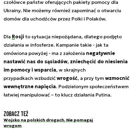
czołówce państw oferujących pakiety pomocy dla
Ukrainy. Nie możemy również zapominać o otwarciu
domów dla uchodźców przez Polki i Polaków.
Dla
Rosji
to sytuacja niepożądana, dlatego podjęto
działania w infosferze. Kampanie takie - jak ta
omówiona powyżej - ma z założenia
negatywnie
nastawić nas do sąsiadów
,
zniechęcić do niesienia
im pomocy i wsparcia
, w skrajnych
przypadkach wzbudzić
wrogość
, a przy tym
wzmocnić
wewnętrzne napięcia
. Podzielonym społeczeństwem
łatwiej manipulować – to klucz działania Putina.
Zobacz też
Wojsko na polskich drogach. Nie pomagaj
wrogom