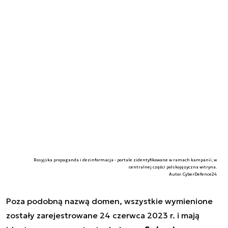
Rosyjska propaganda i dezinformacja - portale zidentyfikowane w ramach kampanii, w
centralnej części polskojęzyczna witryna.
Autor. CyberDefence24
Poza podobną nazwą domen, wszystkie wymienione
zostały zarejestrowane 24 czerwca 2023 r. i mają