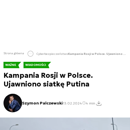
Strona główna
Cyberbezpieczeństwo
Kampania Rosji w Polsce. Ujawniono siatkę Putina
WAŻNE
WIADOMOŚCI
Kampania Rosji w Polsce.
Ujawniono siatkę Putina
Szymon Palczewski
13.02.2024
4 min.