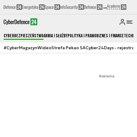
Cyberbezpieczeństwo
Armia i Służby
Polityka i prawo
Biznes i Finanse
Techno
#CyberMagazyn
Wideo
Strefa Pekao SA
Cyber24Days - rejestrac
Reklama