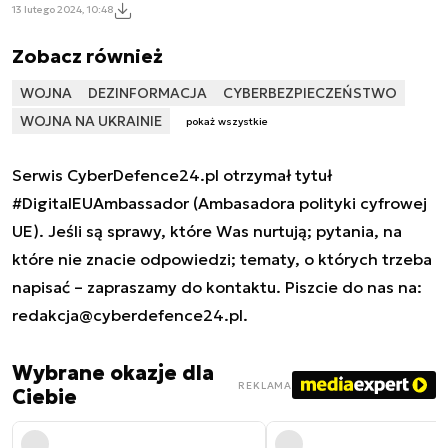
13 lutego 2024, 10:48
Zobacz również
WOJNA
DEZINFORMACJA
CYBERBEZPIECZEŃSTWO
WOJNA NA UKRAINIE
pokaż wszystkie
Serwis CyberDefence24.pl otrzymał tytuł
#DigitalEUAmbassador (Ambasadora polityki cyfrowej
UE). Jeśli są sprawy, które Was nurtują; pytania, na
które nie znacie odpowiedzi; tematy, o których trzeba
napisać – zapraszamy do kontaktu. Piszcie do nas na:
redakcja@cyberdefence24.pl
.
Wybrane okazje dla
REKLAMA
Ciebie