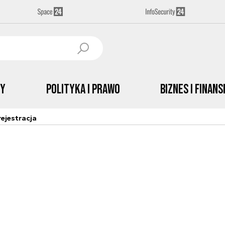
by
Polityka i prawo
Biznes i Finans
ejestracja