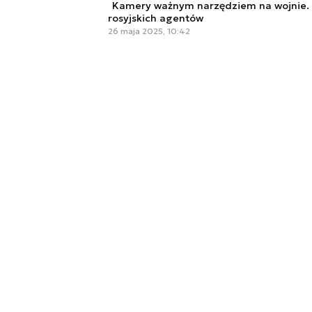
Kamery ważnym narzędziem na wojnie. U
rosyjskich agentów
26 maja 2025, 10:42