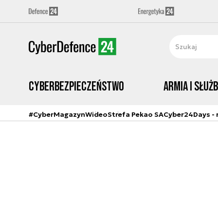
Cyberbezpieczeństwo
Armia i Służ
#CyberMagazyn
Wideo
Strefa Pekao SA
Cyber24Days - r