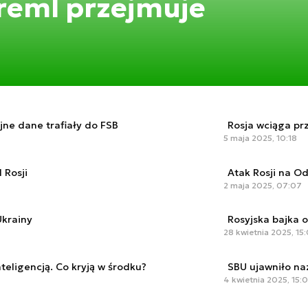
Kreml przejmuje
jne dane trafiały do FSB
Rosja wciąga pr
5 maja 2025, 10:18
 Rosji
Atak Rosji na Od
2 maja 2025, 07:07
Ukrainy
Rosyjska bajka 
28 kwietnia 2025, 15:
teligencją. Co kryją w środku?
SBU ujawniło na
4 kwietnia 2025, 15: