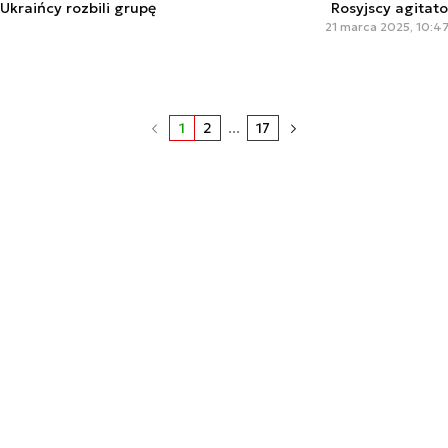
kraińcy rozbili grupę
Rosyjscy agitat
21 marca 2025, 10:4
1
2
...
17