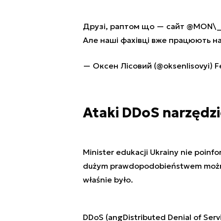
Друзі, раптом що — сайт
@MON\_
Але наші фахівці вже працюють н
— Оксен Лісовий (@oksenlisovyi)
F
Ataki DDoS narzędz
Minister edukacji Ukrainy nie poinf
dużym prawdopodobieństwem można 
właśnie było.
DDoS (ang
Distributed Denial of Serv