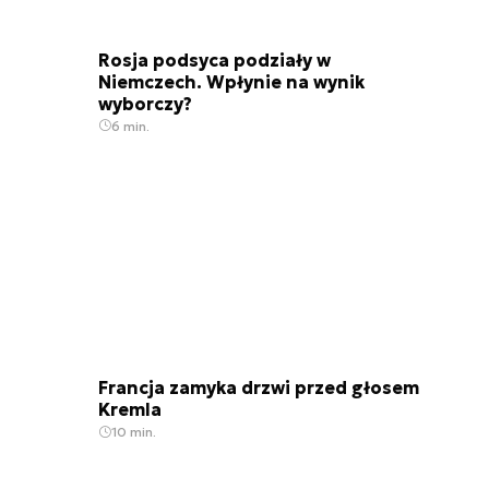
Rosja podsyca podziały w
Niemczech. Wpłynie na wynik
wyborczy?
6 min.
Francja zamyka drzwi przed głosem
Kremla
10 min.