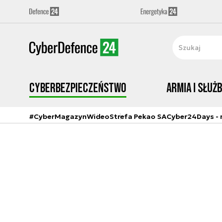
Cyberbezpieczeństwo
Armia i Służ
#CyberMagazyn
Wideo
Strefa Pekao SA
Cyber24Days - r