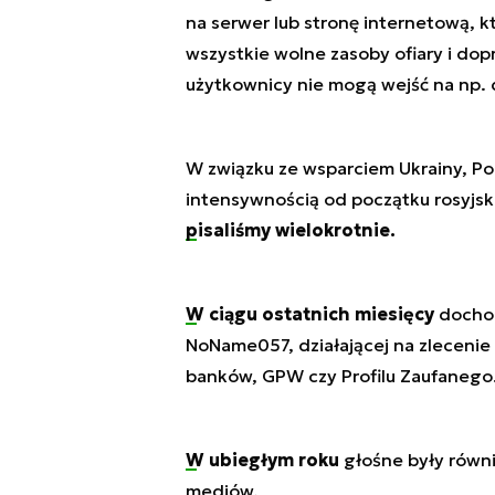
na serwer lub stronę internetową, k
wszystkie wolne zasoby ofiary i do
użytkownicy nie mogą wejść na np. d
W związku ze wsparciem Ukrainy, Po
intensywnością od początku rosyjsk
pisaliśmy wielokrotnie.
W ciągu ostatnich miesięcy
dochodz
NoName057, działającej na zlecenie s
banków, GPW czy Profilu Zaufanego
W ubiegłym roku
głośne były równi
mediów.