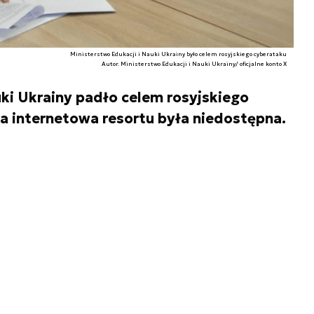
Ministerstwo Edukacji i Nauki Ukrainy było celem rosyjskiego cyberataku
Autor. Ministerstwo Edukacji i Nauki Ukrainy/ oficjalne konto X
uki Ukrainy padło celem rosyjskiego
a internetowa resortu była niedostępna.