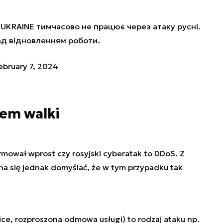
UKRAINE
тимчасово не працює через атаку русні.
ад відновленням роботи.
ebruary 7, 2024
iem walki
ormował wprost czy rosyjski cyberatak to DDoS. Z
się jednak domyślać, że w tym przypadku tak
ice
, rozproszona odmowa usługi) to rodzaj ataku np.