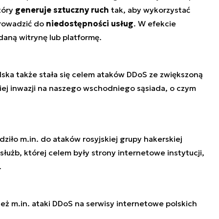
tóry
generuje sztuczny ruch
tak, aby wykorzystać
prowadzić do
niedostępności usług
. W efekcie
aną witrynę lub platformę.
lska także stała się celem ataków DDoS ze zwiększoną
iej inwazji na naszego wschodniego sąsiada, o czym
iło m.in. do ataków rosyjskiej grupy hakerskiej
łużb, której celem były strony internetowe instytucji,
.
eż m.in. ataki DDoS na serwisy internetowe polskich