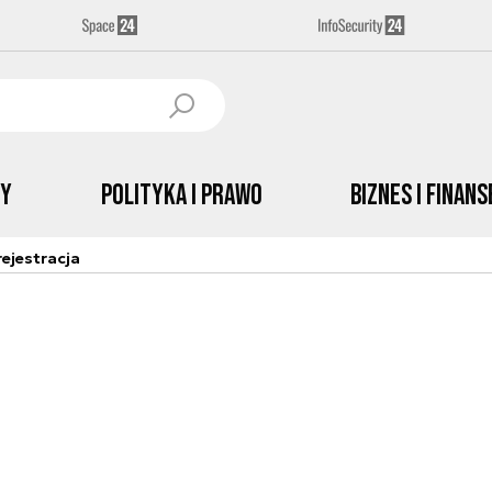
by
Polityka i prawo
Biznes i Finans
ejestracja