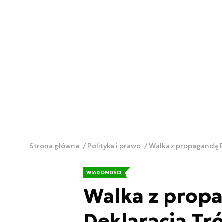
Strona główna
Polityka i prawo
Walka z propagandą R
WIADOMOŚCI
Walka z propa
Deklaracja Tr