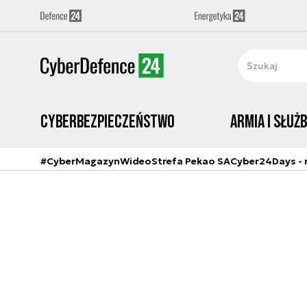
Cyberbezpieczeństwo
Armia i Służ
#CyberMagazyn
Wideo
Strefa Pekao SA
Cyber24Days - r