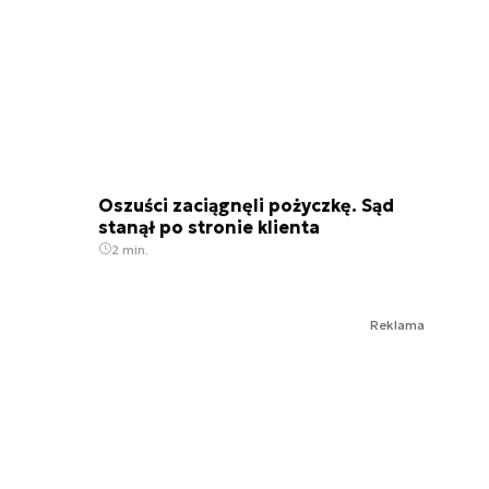
Oszuści zaciągnęli pożyczkę. Sąd
stanął po stronie klienta
2 min.
Reklama