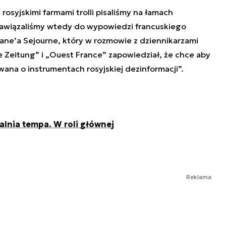
osyjskimi farmami trolli pisaliśmy na łamach
awiązaliśmy wtedy do wypowiedzi francuskiego
ane’a Sejourne, który w rozmowie z dziennikarzami
 Zeitung” i „Ouest France” zapowiedział, że chce aby
wana o instrumentach rosyjskiej dezinformacji”.
alnia tempa. W roli głównej
Reklama