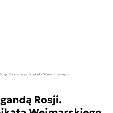
osji. Deklaracja Trójkąta Weimarskiego
gandą Rosji.
ójkąta Weimarskiego