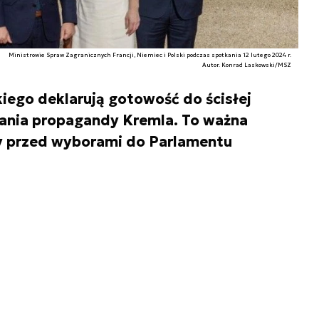
Ministrowie Spraw Zagranicznych Francji, Niemiec i Polski podczas spotkania 12 lutego 2024 r.
Autor. Konrad Laskowski/MSZ
ego deklarują gotowość do ścisłej
zania propagandy Kremla. To ważna
cy przed wyborami do Parlamentu