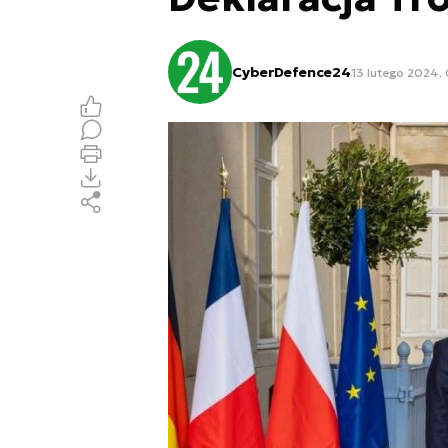
CyberDefence24
13 lutego 2024,