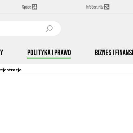
by
Polityka i prawo
Biznes i Finans
ejestracja