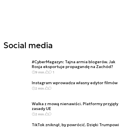
Social media
#CyberMagazyn: Tajna armia blogerów. Jak
Rosja eksportuje propagandę na Zachód?
9 min.
1
Instagram wprowadza własny edytor filmów
2 min.
Walka z mową nienawiści. Platformy przyjęły
zasady UE
2 min.
TikTok zniknął, by powrócić. Dzięki Trumpowi