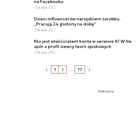
na Facebooku
3 min.
Dzieci influencerów narzędziem zarobku.
„Pracują 24 godziny na dobę”
6 min.
Kto jest właścicielem konta w serwisie X? W tle
spór o profil siewcy teorii spiskowych
3 min.
1
2
...
77
Reklama