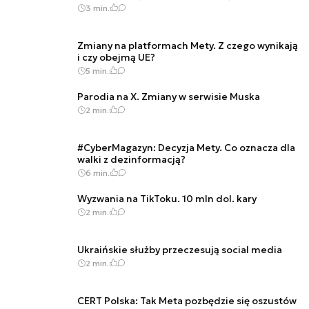
3 min.
Zmiany na platformach Mety. Z czego wynikają
i czy obejmą UE?
5 min.
Parodia na X. Zmiany w serwisie Muska
2 min.
#CyberMagazyn: Decyzja Mety. Co oznacza dla
walki z dezinformacją?
6 min.
Wyzwania na TikToku. 10 mln dol. kary
2 min.
Ukraińskie służby przeczesują social media
2 min.
CERT Polska: Tak Meta pozbędzie się oszustów