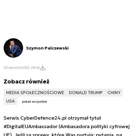
Szymon Palczewski
20 stycznia 2025, 09:42
Zobacz również
MEDIA SPOŁECZNOŚCIOWE
DONALD TRUMP
CHINY
USA
pokaż wszystkie
Serwis CyberDefence24.pl otrzymał tytuł
#DigitalEUAmbassador (Ambasadora polityki cyfrowej
UE). Jeśli są sprawy, które Was nurtują; pytania, na