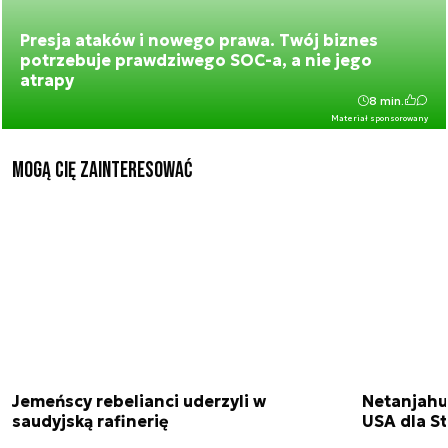
Presja ataków i nowego prawa. Twój biznes
potrzebuje prawdziwego SOC-a, a nie jego
atrapy
8 min.
Materiał sponsorowany
Mogą Cię zainteresować
Jemeńscy rebelianci uderzyli w
Netanjahu
saudyjską rafinerię
USA dla St