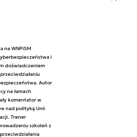
ca na WNPiSM
cyberbezpieczeństwa i
nim doświadczeniem
 przeciwdziałaniu
bezpieczeństwa. Autor
jący na łamach
tały komentator w
 nad polityką Unii
cji. Trener
rowadzeniu szkoleń z
przeciwdziałania