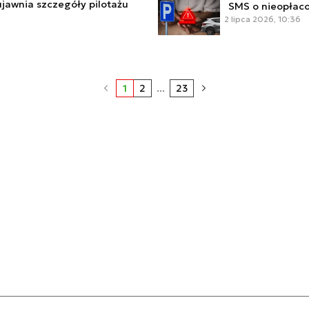
ujawnia szczegóły pilotażu
SMS o nieopłac
2 lipca 2026, 10:36
1
2
...
23