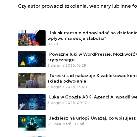
Warszawskim oraz finansów i rachunkowości w Sz
2 i KSC), zastosowania sztucznej inteligencji, me
Czy autor prowadzi szkolenia, webinary lub inne f
zastosowaniu sztucznej inteligencji zarówno w me
autora można śledzić na łamach portalu CyberDefe
doktorską w Szkole Doktorskiej Nauk Społecznych 
przeciwdziałaniu dezinformacji na poziomie międ
Europejskiej.
Autor prowadzi szkolenia dla firm prywatnych, adm
podstawowych oraz ponadpodstawowych, student
Jak skutecznie odpowiadać na działania
ISO 27001 krok po kroku - zarządzanie ryzykiem i 
wpływu ma swoje słabości”
organizacji, Przeciwdziałanie dezinformacji, Eduk
07:29
Kontakt ws. szkoleń:
m.rogalewicz@defence24.pl
Poważne luki w WordPressie. Możliwość 
krytycznego
5 sierpnia 2026, 16:29
Turecki sąd nakazuje X zablokować kon
składa odwołanie
5 sierpnia 2026, 13:40
Luka w Google ADK. Agenci AI wpadli w
5 sierpnia 2026, 09:17
Jedziesz na urlop? Uważaj, co wpisujes
25 lipca 2026, 07:36