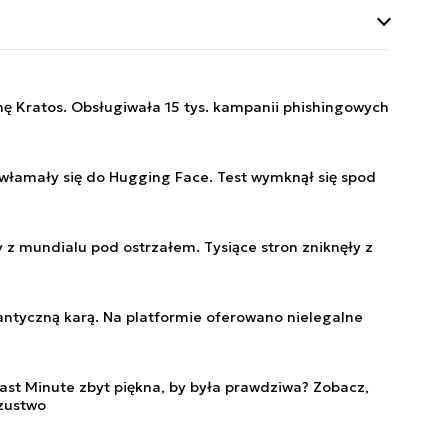
uje rozprawę
 zwalczania,
a poziomie Unii
rządowych.
 szkół
zpieczeństwa,
mę Kratos. Obsługiwała 15 tys. kampanii phishingowych
ożenie w
inteligencja.
łamały się do Hugging Face. Test wymknął się spod
y z mundialu pod ostrzałem. Tysiące stron zniknęły z
gantyczną karą. Na platformie oferowano nielegalne
Last Minute zbyt piękna, by była prawdziwa? Zobacz,
zustwo