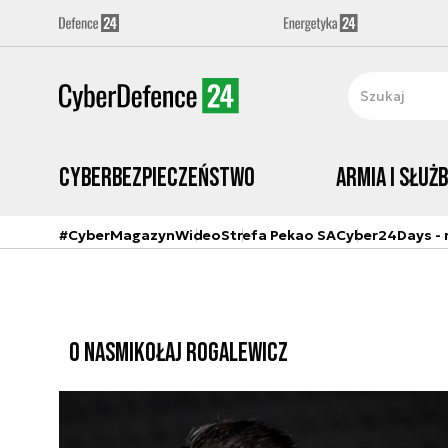
Cyberbezpieczeństwo
Armia i Służ
#CyberMagazyn
Wideo
Strefa Pekao SA
Cyber24Days - r
O NAS
MIKOŁAJ ROGALEWICZ