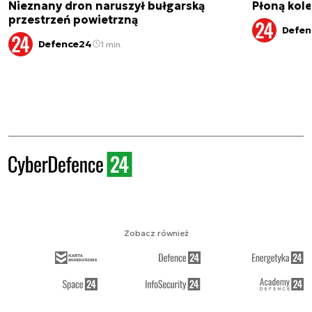
Nieznany dron naruszył bułgarską
Płoną kole
przestrzeń powietrzną
Defen
Defence24
1 min.
Zobacz również