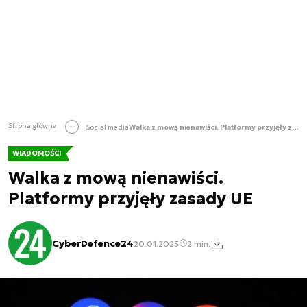
Strona główna
Social media
Walka z mową nienawiści. Platformy przyjęły zasady UE
WIADOMOŚCI
Walka z mową nienawiści.
Platformy przyjęły zasady UE
CyberDefence24
20.01.2025
2 min.