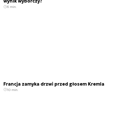
wynik wyborczy?
6 min.
Francja zamyka drzwi przed głosem Kremla
10 min.