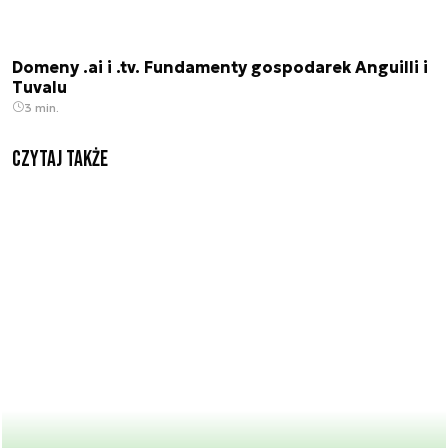
Domeny .ai i .tv. Fundamenty gospodarek Anguilli i
Tuvalu
3 min.
Czytaj także