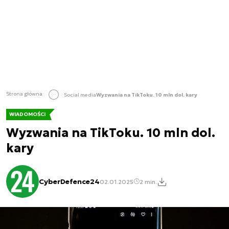
Strona główna
Social media
Wyzwania na TikToku. 10 mln dol. kary
WIADOMOŚCI
Wyzwania na TikToku. 10 mln dol.
kary
CyberDefence24
02.01.2025
2 min.