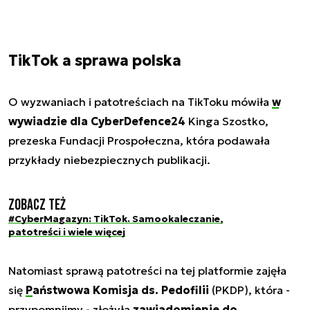
TikTok a sprawa polska
O wyzwaniach i patotreściach na TikToku mówiła
w
wywiadzie dla CyberDefence24
Kinga Szostko,
prezeska Fundacji Prospołeczna, która podawała
przykłady niebezpiecznych publikacji.
Zobacz też
#CyberMagazyn: TikTok. Samookaleczanie,
patotreści i wiele więcej
Natomiast sprawą patotreści na tej platformie zajęła
się
Państwowa Komisja ds. Pedofilii
(PKDP), która -
przypomnijmy - złożyła
zawiadomienie do