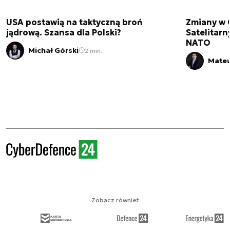
USA postawią na taktyczną broń
Zmiany w 
jądrową. Szansa dla Polski?
Satelitar
NATO
Michał Górski
2 min.
Mateu
Zobacz również