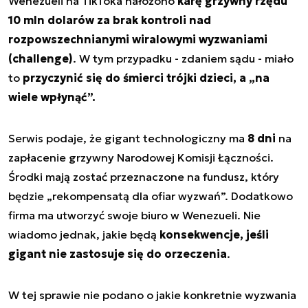
Wenezueli na TikToka nałożono
karę grzywny rzędu
10 mln dolarów za brak kontroli nad
rozpowszechnianymi wiralowymi wyzwaniami
(challenge)
. W tym przypadku - zdaniem sądu - miało
to
przyczynić się do śmierci trójki dzieci, a „na
wiele wpłynąć”.
Serwis podaje, że gigant technologiczny ma
8 dni
na
zapłacenie grzywny Narodowej Komisji Łączności.
Środki mają zostać przeznaczone na fundusz, który
będzie „rekompensatą dla ofiar wyzwań”. Dodatkowo
firma ma utworzyć swoje biuro w Wenezueli. Nie
wiadomo jednak, jakie będą
konsekwencje, jeśli
gigant nie zastosuje się do orzeczenia
.
W tej sprawie nie podano o jakie konkretnie wyzwania