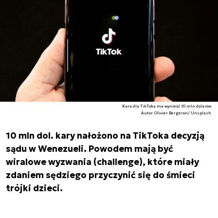
Kara dla TikToka ma wynieść 10 mln dolarów
Autor. Olivier Bergeron/ Unsplash
10 mln dol. kary nałożono na TikToka decyzją
sądu w Wenezueli. Powodem mają być
wiralowe wyzwania (challenge), które miały
zdaniem sędziego przyczynić się do śmieci
trójki dzieci.