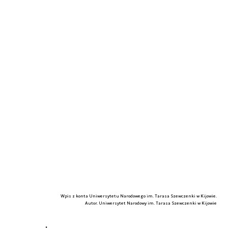
Wpis z konta Uniwersytetu Narodowego im. Tarasa Szewczenki w Kijowie.
Autor. Uniwersytet Narodowy im. Tarasa Szewczenki w Kijowie