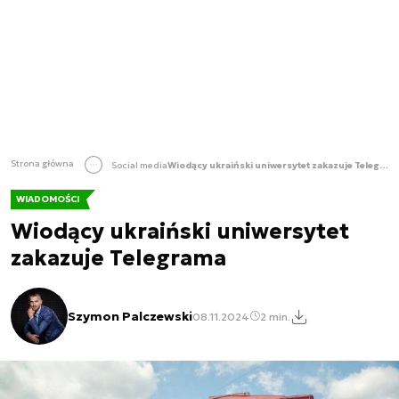
Strona główna
Social media
Wiodący ukraiński uniwersytet zakazuje Telegrama
WIADOMOŚCI
Wiodący ukraiński uniwersytet
zakazuje Telegrama
Szymon Palczewski
08.11.2024
2 min.