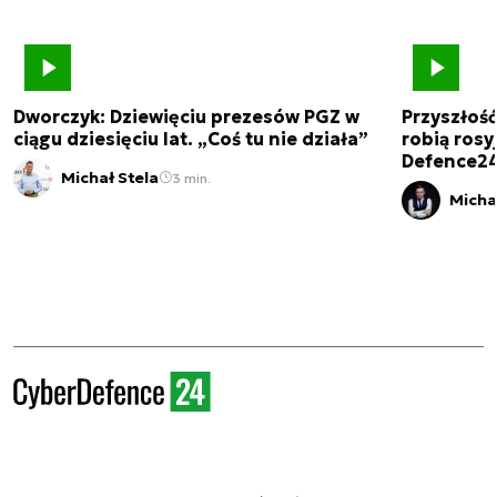
Dworczyk: Dziewięciu prezesów PGZ w
Przyszłoś
ciągu dziesięciu lat. „Coś tu nie działa”
robią rosyj
Defence2
Michał Stela
3 min.
Micha