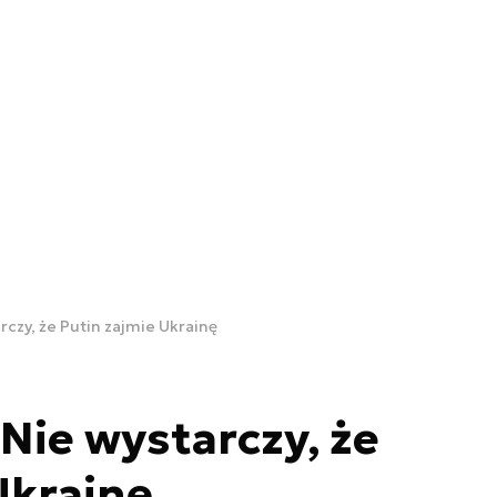
arczy, że Putin zajmie Ukrainę
 Nie wystarczy, że
Ukrainę