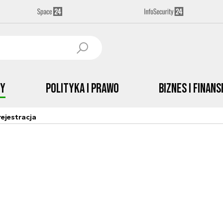
by
Polityka i prawo
Biznes i Finans
ejestracja