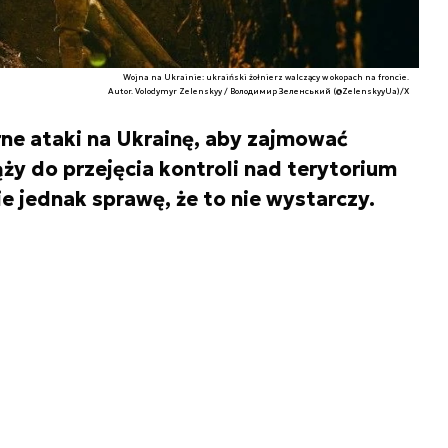
Wojna na Ukrainie: ukraiński żołnierz walczący w okopach na froncie.
Autor. Volodymyr Zelenskyy / Володимир Зеленський (@ZelenskyyUa)/X
ne ataki na Ukrainę, aby zajmować
ąży do przejęcia kontroli nad terytorium
e jednak sprawę, że to nie wystarczy.