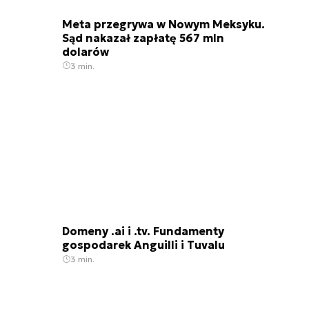
Meta przegrywa w Nowym Meksyku.
Sąd nakazał zapłatę 567 mln
dolarów
3 min.
Domeny .ai i .tv. Fundamenty
gospodarek Anguilli i Tuvalu
3 min.