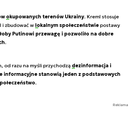
ów
okupowanych terenów
Ukrainy
. Kreml stosuje
l i zbudować w
lokalnym społeczeństwie
postawy
łoby Putinowi przewagę i pozwoliło na dobre
ch
.
h, od razu na myśli przychodzą
dezinformacja
i
e informacyjne stanowią jeden z podstawowych
społeczeństwo
.
Reklama