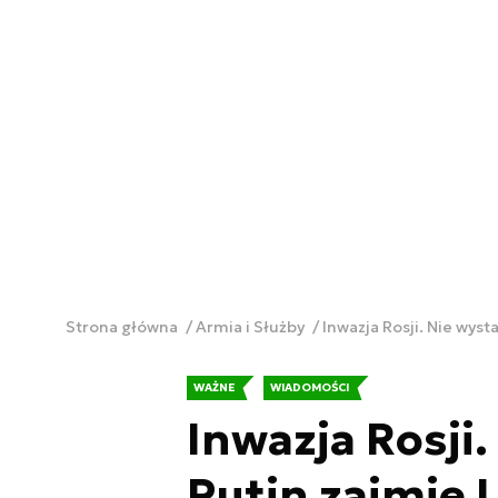
Strona główna
Armia i Służby
Inwazja Rosji. Nie wyst
WAŻNE
WIADOMOŚCI
Inwazja Rosji.
Putin zajmie 