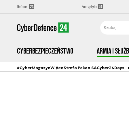
Cyberbezpieczeństwo
Armia i Służ
#CyberMagazyn
Wideo
Strefa Pekao SA
Cyber24Days - r