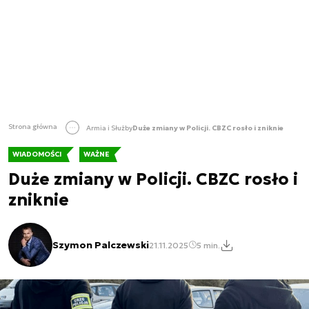
Strona główna
Armia i Służby
Duże zmiany w Policji. CBZC rosło i zniknie
WIADOMOŚCI
WAŻNE
Duże zmiany w Policji. CBZC rosło i
zniknie
Szymon Palczewski
21.11.2025
5 min.