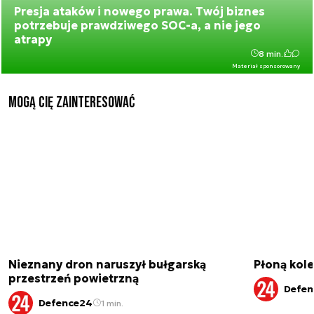
Presja ataków i nowego prawa. Twój biznes
potrzebuje prawdziwego SOC-a, a nie jego
atrapy
8 min.
Materiał sponsorowany
Mogą Cię zainteresować
Nieznany dron naruszył bułgarską
Płoną kole
przestrzeń powietrzną
Defen
Defence24
1 min.