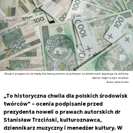
Ekspert przypomina, że każdy, kto tworzy content, przy którym na platformach pojawiają się reklamy,
będzie mógł na tym zarabiać.
Autor. pxhere.com
„To historyczna chwila dla polskich środowisk
twórców” – ocenia podpisanie przed
prezydenta noweli o prawach autorskich dr
Stanisław Trzciński, kulturoznawca,
dziennikarz muzyczny i menedżer kultury. W