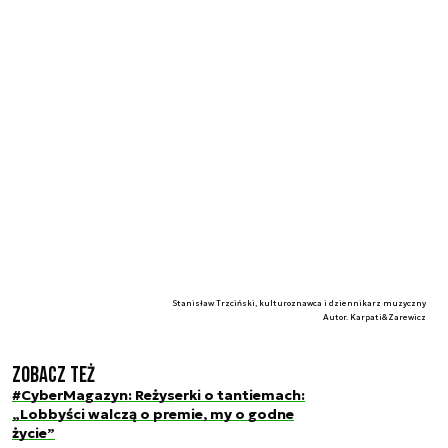
Stanisław Trzciński, kulturoznawca i dziennikarz muzyczny
Autor. Karpati&Zarewicz
Zobacz też
#CyberMagazyn: Reżyserki o tantiemach:
„Lobbyści walczą o premie, my o godne
życie”