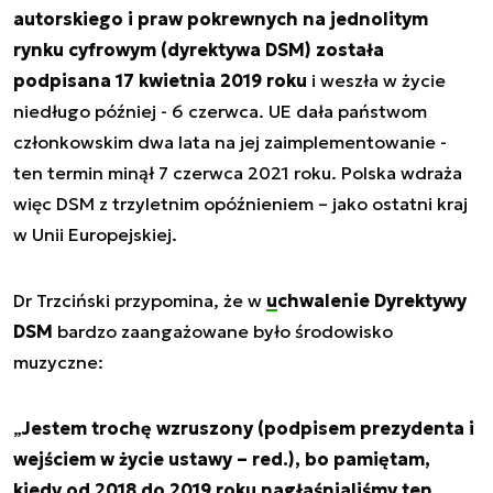
autorskiego i praw pokrewnych na jednolitym
rynku cyfrowym (dyrektywa DSM) została
podpisana 17 kwietnia 2019 roku
i weszła w życie
niedługo później - 6 czerwca. UE dała państwom
członkowskim dwa lata na jej zaimplementowanie -
ten termin minął 7 czerwca 2021 roku. Polska wdraża
więc DSM z trzyletnim opóźnieniem – jako ostatni kraj
w Unii Europejskiej.
Dr Trzciński przypomina, że w
uchwalenie Dyrektywy
DSM
bardzo zaangażowane było środowisko
muzyczne:
„
Jestem trochę wzruszony (podpisem prezydenta i
wejściem w życie ustawy – red.), bo pamiętam,
kiedy od 2018 do 2019 roku nagłaśnialiśmy ten