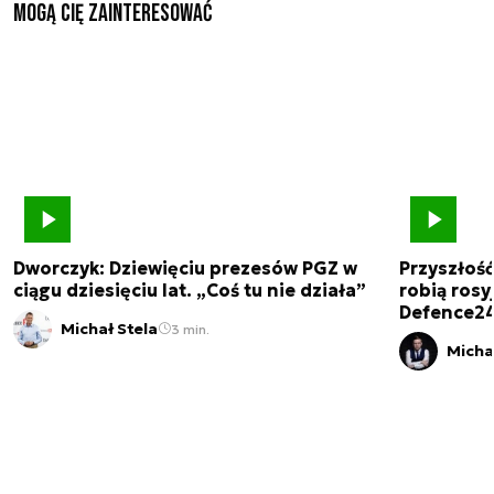
Mogą Cię zainteresować
Dworczyk: Dziewięciu prezesów PGZ w
Przyszłoś
ciągu dziesięciu lat. „Coś tu nie działa”
robią rosyj
Defence2
Michał Stela
3 min.
Micha