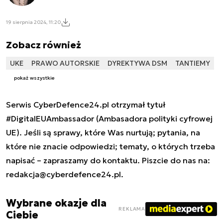
19 sierpnia 2024, 11:20
Zobacz również
UKE
PRAWO AUTORSKIE
DYREKTYWA DSM
TANTIEMY
pokaż wszystkie
Serwis CyberDefence24.pl otrzymał tytuł
#DigitalEUAmbassador (Ambasadora polityki cyfrowej
UE). Jeśli są sprawy, które Was nurtują; pytania, na
które nie znacie odpowiedzi; tematy, o których trzeba
napisać – zapraszamy do kontaktu. Piszcie do nas na:
redakcja@cyberdefence24.pl
.
Wybrane okazje dla
REKLAMA
Ciebie