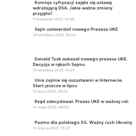
Komisja cyfryzacji zajęła się ustawą
wdrażającą DSA. Jakie ważne zmiany
przyjęto?
7 listopada 2025, 10:58
Sejm zatwierdził nowego Prezesa UKE
29 września 2025, 10:04
Donald Tusk wskazał nowego prezesa UKE.
Decyzja w rękach Sejmu
10 września 2025, 14:57
Unia zajmie się oszustwami w Internecie.
Start jeszcze w lipcu
15 lipca 2025, 09:14
Rząd zdecydował. Prezes UKE w ważnej roli
14 maja 2025, 08:50
Pasmo dla polskiego 5G. Ważny ruch Ukrainy
31 marca 2025, 13:27