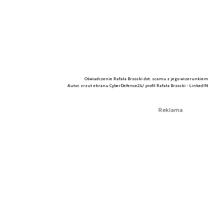
Oświadczenie Rafała Brzoski dot. scamu z jego wizerunkiem
Autor. zrzut ekranu CyberDefence24/ profil Rafała Brzoski - LinkedIN
Reklama