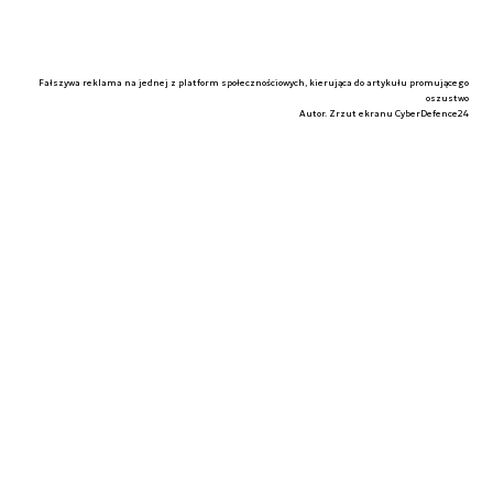
Fałszywa reklama na jednej z platform społecznościowych, kierująca do artykułu promującego
oszustwo
Autor. Zrzut ekranu CyberDefence24