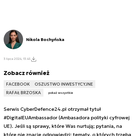
Nikola Bochyńska
3 lipca 2024, 13:45
Zobacz również
FACEBOOK
OSZUSTWO INWESTYCYJNE
RAFAŁ BRZOSKA
pokaż wszystkie
Serwis CyberDefence24.pl otrzymał tytuł
#DigitalEUAmbassador (Ambasadora polityki cyfrowej
UE). Jeśli są sprawy, które Was nurtują; pytania, na
które nie znacie odpowiedzi; tematy, o których trzeba