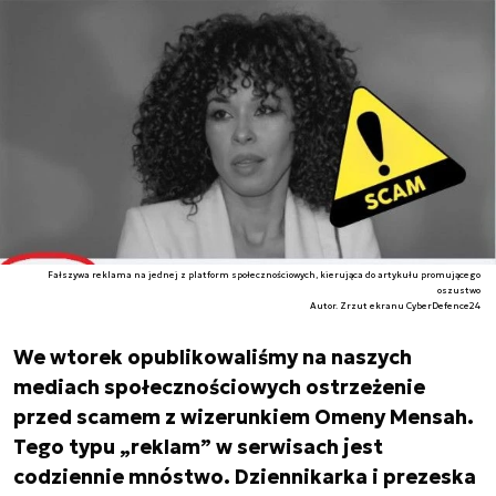
Fałszywa reklama na jednej z platform społecznościowych, kierująca do artykułu promującego
oszustwo
Autor. Zrzut ekranu CyberDefence24
We wtorek opublikowaliśmy na naszych
mediach społecznościowych ostrzeżenie
przed scamem z wizerunkiem Omeny Mensah.
Tego typu „reklam” w serwisach jest
codziennie mnóstwo. Dziennikarka i prezeska