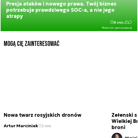
Presja ataków i nowego prawa. Twój biznes
potrzebuje prawdziwego SOC-a, a nie jego
atrapy
8 min.
Materiał sponsorowany
Mogą Cię zainteresować
Nowa twarz rosyjskich dronów
Zełenski s
Wielkiej B
Artur Marciniak
2 min.
broni