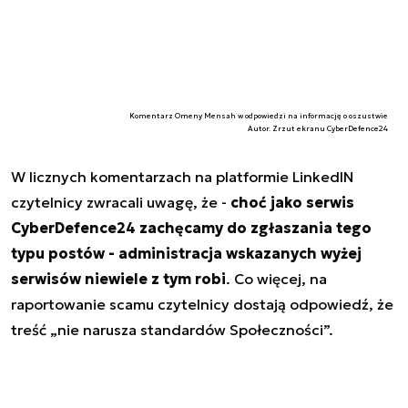
Komentarz Omeny Mensah w odpowiedzi na informację o oszustwie
Autor. Zrzut ekranu CyberDefence24
W licznych komentarzach na platformie LinkedIN
czytelnicy zwracali uwagę, że -
choć jako serwis
CyberDefence24 zachęcamy do zgłaszania tego
typu postów - administracja wskazanych wyżej
serwisów niewiele z tym robi
. Co więcej, na
raportowanie scamu czytelnicy dostają odpowiedź, że
treść „nie narusza standardów Społeczności”.