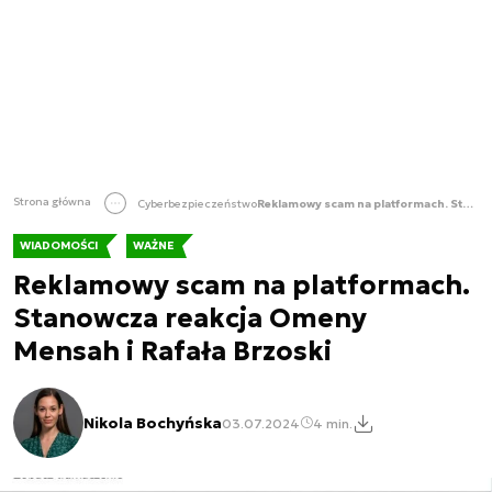
Strona główna
Cyberbezpieczeństwo
Reklamowy scam na platformach. Stanowcza reakcja Omeny Mensah i Rafała Brzoski
WIADOMOŚCI
WAŻNE
Reklamowy scam na platformach.
Stanowcza reakcja Omeny
Mensah i Rafała Brzoski
Nikola Bochyńska
03.07.2024
4 min.