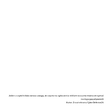
Jeden z czytelników zwraca uwagę, że często na zgłoszenia reklam-oszustw można otrzymać
następującą odpowiedź
Autor. Zrzut ekranu CyberDefence24