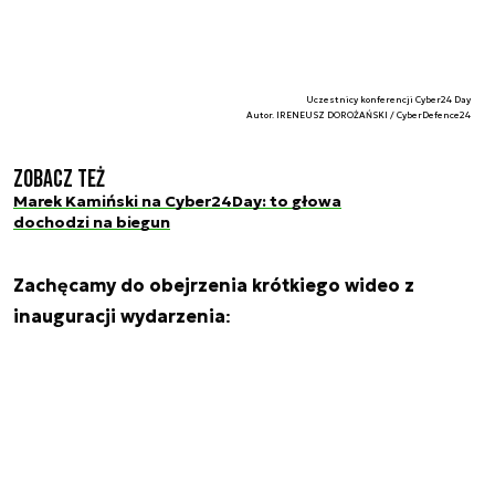
Uczestnicy konferencji Cyber24 Day
Autor. IRENEUSZ DOROŻAŃSKI / CyberDefence24
Zobacz też
Marek Kamiński na Cyber24Day: to głowa
dochodzi na biegun
Zachęcamy do obejrzenia krótkiego wideo z
inauguracji wydarzenia
: