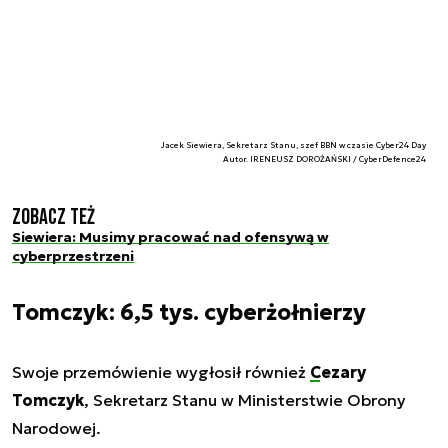
Jacek Siewiera, Sekretarz Stanu, szef BBN w czasie Cyber24 Day
Autor. IRENEUSZ DOROŻAŃSKI / CyberDefence24
Zobacz też
Siewiera: Musimy pracować nad ofensywą w
cyberprzestrzeni
Tomczyk: 6,5 tys. cyberżołnierzy
Swoje przemówienie wygłosił również
Cezary
Tomczyk
, Sekretarz Stanu w Ministerstwie Obrony
Narodowej.