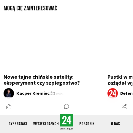
Mogą Cię zainteresować
Nowe tajne chińskie satelity:
Pustki w 
eksperyment czy szpiegostwo?
zażądał w
Kacper Kremiec
Defen
3 min.
Cyberataki
Wycieki danych
Poradniki
O nas