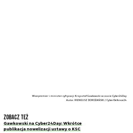
Wicepremier i minister cyfryzacji Krzysztof Gawkowski w czasie Cyber24Day
Autor. IRENEUSZ DOROŻAŃSKI / CyberDefence24
Zobacz też
Gawkowski na Cyber24Day: Wkrótce
publikacja nowelizacji ustawy o KSC