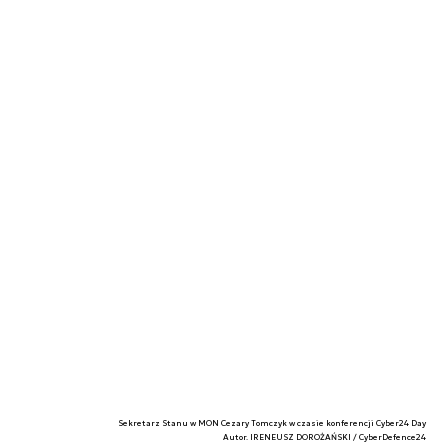
Sekretarz Stanu w MON Cezary Tomczyk w czasie konferencji Cyber24 Day
Autor. IRENEUSZ DOROŻAŃSKI / CyberDefence24