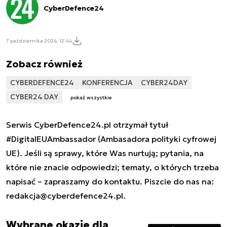
CyberDefence24
7 października 2024, 12:44
Zobacz również
CYBERDEFENCE24
KONFERENCJA
CYBER24DAY
CYBER24 DAY
pokaż wszystkie
Serwis CyberDefence24.pl otrzymał tytuł
#DigitalEUAmbassador (Ambasadora polityki cyfrowej
UE). Jeśli są sprawy, które Was nurtują; pytania, na
które nie znacie odpowiedzi; tematy, o których trzeba
napisać – zapraszamy do kontaktu. Piszcie do nas na:
redakcja@cyberdefence24.pl
.
Wybrane okazje dla