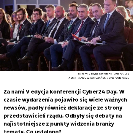
Za nami V edycja konferencji Cyber24 Day
Autor. IRENEUSZ DOROŻAŃSKI / CyberDefence24
Za nami V edycja konferencji Cyber24 Day. W
czasie wydarzenia pojawiło się wiele ważnych
newsów, padły również deklaracje ze strony
przedstawicieli rządu. Odbyły się debaty na
najistotniejsze z punkty widzenia branży
tematy. Co ustalono?