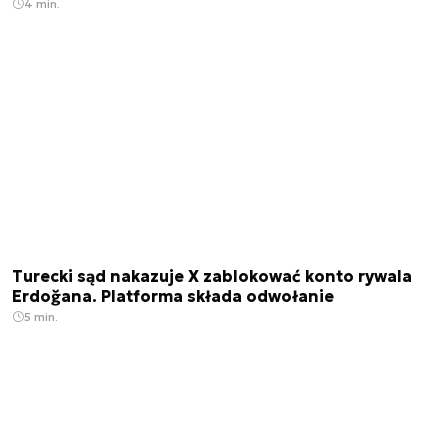
4 min.
Turecki sąd nakazuje X zablokować konto rywala
Erdoğana. Platforma składa odwołanie
5 min.