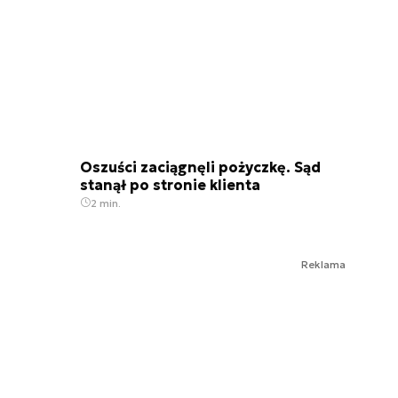
Oszuści zaciągnęli pożyczkę. Sąd
stanął po stronie klienta
2 min.
Reklama