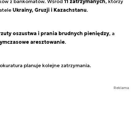
dków z bankomatów. Wśród
11 zatrzymanych
, którzy
watele
Ukrainy, Gruzji i Kazachstanu
.
rzuty oszustwa i prania brudnych pieniędzy
, a
tymczasowe aresztowanie
.
rokuratura planuje kolejne zatrzymania.
Reklama