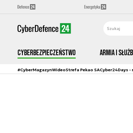
Cyberbezpieczeństwo
Armia i Służ
#CyberMagazyn
Wideo
Strefa Pekao SA
Cyber24Days - r