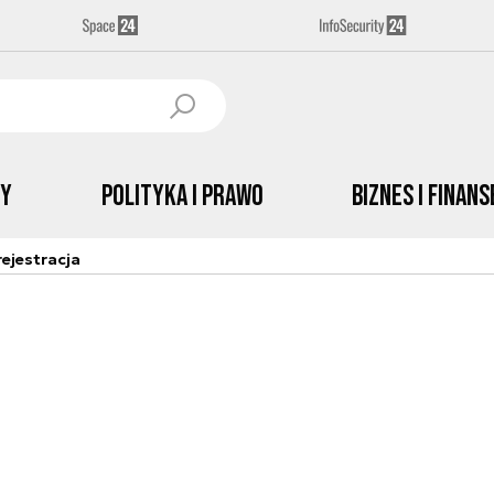
by
Polityka i prawo
Biznes i Finans
ejestracja