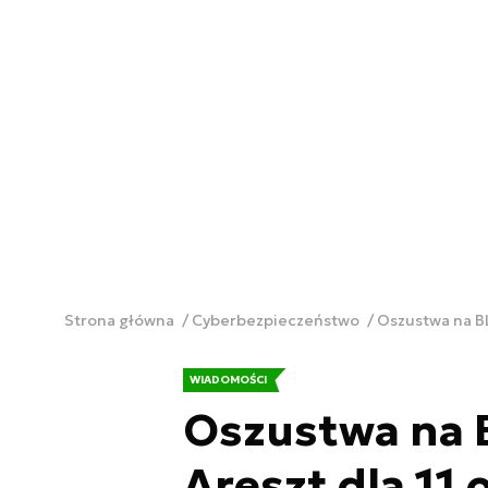
Strona główna
Cyberbezpieczeństwo
Oszustwa na BL
WIADOMOŚCI
Oszustwa na B
Areszt dla 11 