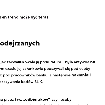
. Ten trend może być teraz
podejrzanych
ak zakwalifikowała ją prokuratura – była aktywna
na
m czasie jej członkowie podszywali się pod osoby
b pod pracowników banku, a następnie
nakłaniali
zekazywania kodów BLIK.
e przez tzw. „
odbieraków
”, czyli osoby