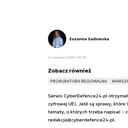
Zuzanna Sadowska
2 czerwca 2026, 09:25
Zobacz również
PROKURATURA REGIONALNA
WARSZ
Serwis CyberDefence24.pl otrzymał 
cyfrowej UE). Jeśli są sprawy, które
tematy, o których trzeba napisać – 
redakcja@cyberdefence24.pl
.