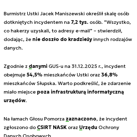
Burmistrz Ustki Jacek Maniszewski określił skalę osób
dotkniętych incydentem na
7,2 tys.
osób.
”Wszystko,
co hakerzy uzyskali, to adresy e-mail”
– stwierdził,
dodając, że
nie doszło do kradzieży
innych rodzajów
danych.
Zgodnie z
danymi
GUS-u na 31.12.2025 r., incydent
obejmuje
54,5%
mieszkańców Ustki oraz
36,8%
mieszkańców Słupska. Warto podkreślić, że zdarzenie
miało miejsce
poza infrastrukturą informatyczną
urzędów
.
Na łamach Głosu Pomorza
zaznaczono
, że incydent
zgłoszono do
CSIRT NASK
oraz
Urzędu
Ochrony
Danych Osobowych.