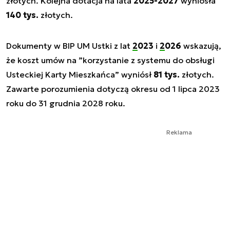
złotych. Kolejna dotacja na lata
2025-2027
wyniosła
140 tys.
złotych.
Dokumenty w BIP UM Ustki z lat
2023
i
2026
wskazują,
że koszt umów na
”korzystanie z systemu do obsługi
Usteckiej Karty Mieszkańca”
wyniósł
81 tys.
złotych.
Zawarte porozumienia dotyczą okresu od 1 lipca 2023
roku do 31 grudnia 2028 roku.
Reklama