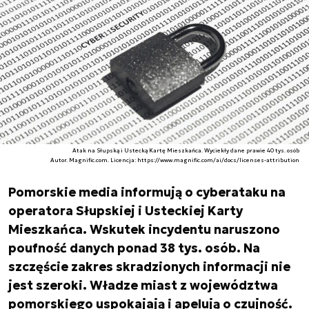
Atak na Słupską i Ustecką Kartę Mieszkańca. Wyciekły dane prawie 40 tys. osób
Autor. Magnific.com. Licencja: https://www.magnific.com/ai/docs/licenses-attribution
Pomorskie media informują o cyberataku na
operatora Słupskiej i Usteckiej Karty
Mieszkańca. Wskutek incydentu naruszono
poufność danych ponad 38 tys. osób. Na
szczęście zakres skradzionych informacji nie
jest szeroki. Władze miast z województwa
pomorskiego uspokajają i apelują o czujność.