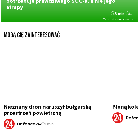
potrzebuje prawdziwego SOC-a, a nie jego
atrapy
8 min.
Materiał sponsorowany
Mogą Cię zainteresować
Nieznany dron naruszył bułgarską
Płoną kole
przestrzeń powietrzną
Defen
Defence24
1 min.