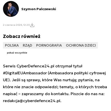
Szymon Palczewski
2 czerwca 2026, 12:20
Zobacz również
POLSKA
RZĄD
PORNOGRAFIA
OCHRONA DZIECI
pokaż wszystkie
Serwis CyberDefence24.pl otrzymał tytuł
#DigitalEUAmbassador (Ambasadora polityki cyfrowej
UE). Jeśli są sprawy, które Was nurtują; pytania, na
które nie znacie odpowiedzi; tematy, o których trzeba
napisać – zapraszamy do kontaktu. Piszcie do nas na:
redakcja@cyberdefence24.pl
.