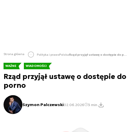
Strona główna
Polityka i prawo
Polska
Rząd przyjął ustawę o dostępie do porno
WAŻNE
WIADOMOŚCI
Rząd przyjął ustawę o dostępie do
porno
Szymon Palczewski
02.06.2026
3 min.