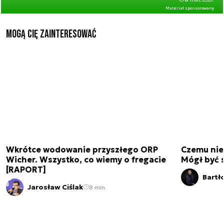
Materiał sponsorowany
Mogą Cię zainteresować
Wkrótce wodowanie przyszłego ORP
Czemu nie
Wicher. Wszystko, co wiemy o fregacie
Mógł być 
[RAPORT]
Bartł
Jarosław Ciślak
8 min.