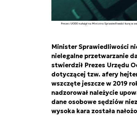
Prezes UODO nałożył na Ministra Sprawiedliwości karę w zwi
Minister Sprawiedliwości n
nielegalne przetwarzanie d
stwierdził Prezes Urzędu 
dotyczącej tzw. afery hejt
wszczęte jeszcze w 2019 ro
nadzorował należycie upow
dane osobowe sędziów niez
wysoka kara została nałożo