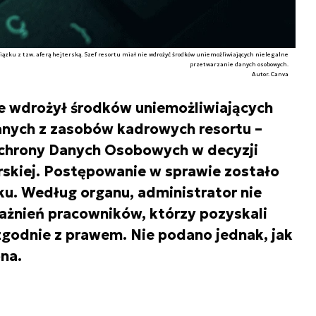
ązku z tzw. aferą hejterską. Szef resortu miał nie wdrożyć środków uniemożliwiających nielegalne
przetwarzanie danych osobowych.
Autor. Canva
ie wdrożył środków uniemożliwiających
anych z zasobów kadrowych resortu –
Ochrony Danych Osobowych w decyzji
erskiej. Postępowanie w sprawie zostało
ku. Według organu, administrator nie
ażnień pracowników, którzy pozyskali
godnie z prawem. Nie podano jednak, jak
na.