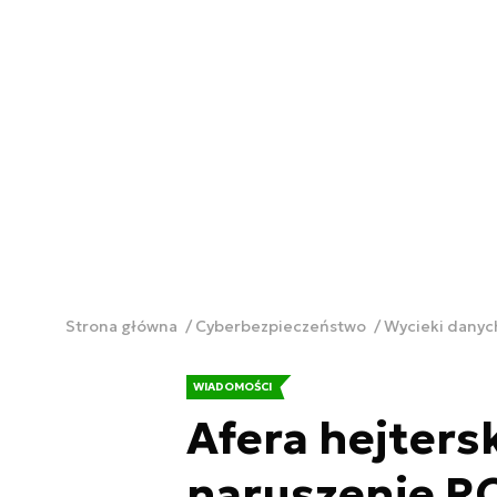
Strona główna
Cyberbezpieczeństwo
Wycieki dany
WIADOMOŚCI
Afera hejtersk
naruszenie 