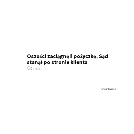
Oszuści zaciągnęli pożyczkę. Sąd
stanął po stronie klienta
2 min.
Reklama