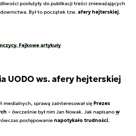
iwości posłużyły do publikacji treści znieważających
sądownictwa. Był to początek tzw.
afery hejterskiej
.
mczycy. Fejkowe artykuły
 UODO ws. afery hejterskiej
eń medialnych, sprawą zainteresował się
Prezes
ych
– ówcześnie był nim Jan Nowak. Jak napisano
w
 wówczas postępowanie
napotykało trudności
.