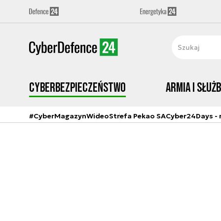
Cyberbezpieczeństwo
Armia i Służ
#CyberMagazyn
Wideo
Strefa Pekao SA
Cyber24Days - r