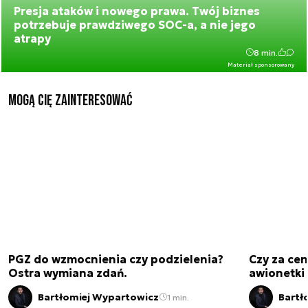
Presja ataków i nowego prawa. Twój biznes
potrzebuje prawdziwego SOC-a, a nie jego
atrapy
8 min.
Materiał sponsorowany
Mogą Cię zainteresować
PGZ do wzmocnienia czy podzielenia?
Czy za cen
Ostra wymiana zdań.
awionetki 
Bartłomiej Wypartowicz
Bartł
1 min.