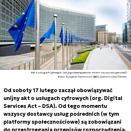
Akt o usługach cyfrowych. Jak jego obowiązywanie zmieni naszą rzeczywistość?
Autor. European Commissin (@EU_Commission)/Twitter
Od soboty 17 lutego zaczął obowiązywać
unijny akt o usługach cyfrowych (org. Digital
Services Act – DSA). Od tego momentu
wszyscy dostawcy usług pośrednich (w tym
platformy społecznościowe) są zobowiązani
do przestrzegania przepisów rozporządzenia.