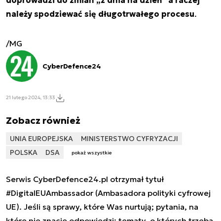
należy spodziewać się długotrwałego procesu
.
/MG
CyberDefence24
21 lutego 2024, 13:33
Zobacz również
UNIA EUROPEJSKA
MINISTERSTWO CYFRYZACJI
POLSKA
DSA
pokaż wszystkie
Serwis CyberDefence24.pl otrzymał tytuł
#DigitalEUAmbassador (Ambasadora polityki cyfrowej
UE). Jeśli są sprawy, które Was nurtują; pytania, na
które nie znacie odpowiedzi; tematy, o których trzeba