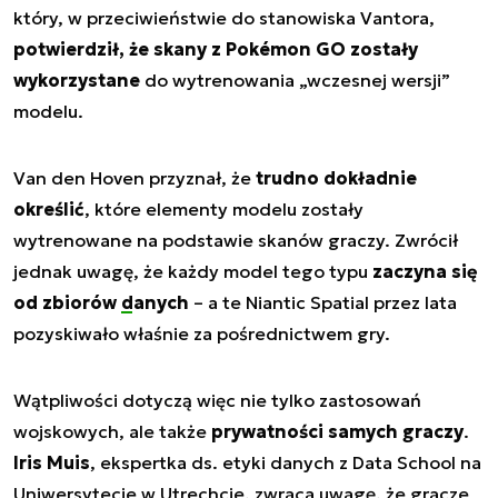
który, w przeciwieństwie do stanowiska Vantora,
potwierdził, że skany z Pokémon GO zostały
wykorzystane
do wytrenowania „wczesnej wersji”
modelu.
Van den Hoven przyznał, że
trudno dokładnie
określić
, które elementy modelu zostały
wytrenowane na podstawie skanów graczy. Zwrócił
jednak uwagę, że każdy model tego typu
zaczyna się
od zbiorów
danych
– a te Niantic Spatial przez lata
pozyskiwało właśnie za pośrednictwem gry.
Wątpliwości dotyczą więc nie tylko zastosowań
wojskowych, ale także
prywatności samych graczy
.
Iris Muis
, ekspertka ds. etyki danych z Data School na
Uniwersytecie w Utrechcie, zwraca uwagę, że gracze