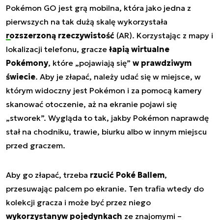
Pokémon GO jest grą mobilna, która jako jedna z
pierwszych na tak dużą skalę wykorzystała
rozszerzoną rzeczywistość
(AR). Korzystając z mapy i
lokalizacji telefonu, gracze
łapią wirtualne
Pokémony
, które „pojawiają się”
w prawdziwym
świecie
. Aby je złapać, należy udać się w miejsce, w
którym widoczny jest Pokémon i za pomocą kamery
skanować otoczenie, aż na ekranie pojawi się
„stworek”. Wygląda to tak, jakby Pokémon naprawdę
stał na chodniku, trawie, biurku albo w innym miejscu
przed graczem.
Aby go złapać, trzeba
rzucić Poké Ballem
,
przesuwając palcem po ekranie. Ten trafia wtedy do
kolekcji gracza i może być przez niego
wykorzystanyw pojedynkach
ze znajomymi –