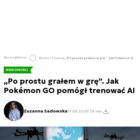
Strona główna
Biznes i Finanse
„Po prostu grałem w grę”. Jak Pokémon GO pomógł trenować AI
WIADOMOŚCI
„Po prostu grałem w grę”. Jak
Pokémon GO pomógł trenować AI
Zuzanna Sadowska
17.06.2026
9 min.