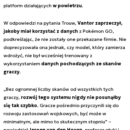
platform działających
w powietrzu
.
W odpowiedzi na pytania Trouw,
Vantor zaprzeczył,
jakoby miał korzystać z danych
z Pokémon GO,
podkreślając, że nie zostały one przekazane firmie. Nie
doprecyzowała ona jednak, czy model, który zamierza
wdrożyć, nie był wcześniej trenowany z
wykorzystaniem
danych pochodzących ze skanów
graczy
.
„
Bez ogromnej liczby skanów od wszystkich tych
graczy,
rozwój tego systemu nigdy nie posunąłby
się tak szybko
. Gracze pośrednio przyczynili się do
rozwoju zastosowań wojskowych, być może w
minimalnym, ale mimo to skutecznym stopniu
” –
powiedział
Jeroen van den Hoven
, profesor etyki i