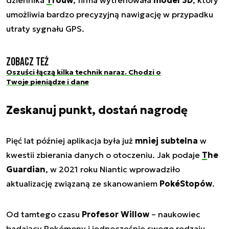
umożliwia bardzo precyzyjną nawigację w przypadku
utraty sygnału GPS.
Zobacz też
Oszuści łączą kilka technik naraz. Chodzi o
Twoje pieniądze i dane
Zeskanuj punkt, dostań nagrodę
Pięć lat później aplikacja była już
mniej subtelna
w
kwestii zbierania danych o otoczeniu. Jak podaje
The
Guardian
, w 2021 roku Niantic wprowadziło
aktualizację związaną ze skanowaniem
PokéStopów
.
Od tamtego czasu
Profesor Willow
– naukowiec
badający Pokémony i jednocześnie swego rodzaju