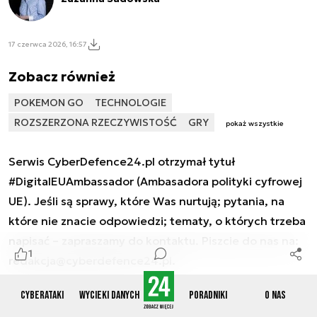
17 czerwca 2026, 16:57
Zobacz również
POKEMON GO
TECHNOLOGIE
ROZSZERZONA RZECZYWISTOŚĆ
GRY
pokaż wszystkie
Serwis CyberDefence24.pl otrzymał tytuł
#DigitalEUAmbassador (Ambasadora polityki cyfrowej
UE). Jeśli są sprawy, które Was nurtują; pytania, na
które nie znacie odpowiedzi; tematy, o których trzeba
napisać – zapraszamy do kontaktu. Piszcie do nas na:
1
redakcja@cyberdefence24.pl
.
Cyberataki
Wycieki danych
Poradniki
O nas
Wybrane okazje dla
REKLAMA