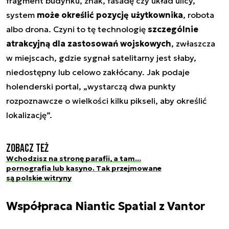
fragment budynku, znak, fasadę czy układ ulicy,
system
może określić pozycję użytkownika
, robota
albo drona. Czyni to tę technologię
szczególnie
atrakcyjną dla zastosowań wojskowych
, zwłaszcza
w miejscach, gdzie sygnał satelitarny jest słaby,
niedostępny lub celowo zakłócany. Jak podaje
holenderski portal, „
wystarczą dwa punkty
rozpoznawcze o wielkości kilku pikseli, aby określić
lokalizację
”.
Zobacz też
Wchodzisz na stronę parafii, a tam...
pornografia lub kasyno. Tak przejmowane
są polskie witryny
Współpraca Niantic Spatial z Vantor