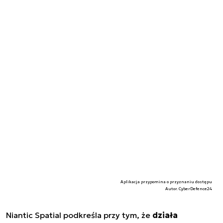
Aplikacja przypomina o przyznaniu dostępu
Autor. CyberDefence24
Niantic Spatial podkreśla przy tym, że
działa