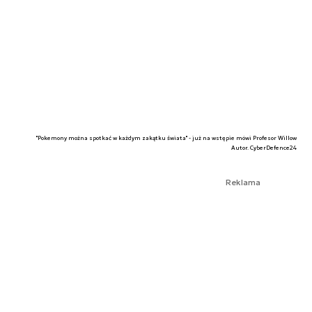
"Pokemony można spotkać w każdym zakątku świata" - już na wstępie mówi Profesor Willow
Autor. CyberDefence24
Reklama