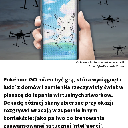
Od łapania Pokémonów do trenowania AI
Autor. CyberDefence24/Canva
Pokémon GO miało być grą, która wyciągnęła
ludzi z domów i zamieniła rzeczywisty świat w
planszę do łapania wirtualnych stworków.
Dekadę później skany zbierane przy okazji
rozgrywki wracają w zupełnie innym
kontekście: jako paliwo do trenowania
zaawansowanej sztucznej inteligencji,