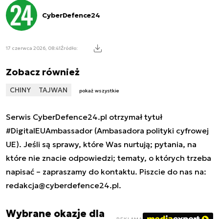
CyberDefence24
17 czerwca 2026, 08:41
Źródło:
Zobacz również
CHINY
TAJWAN
pokaż wszystkie
Serwis CyberDefence24.pl otrzymał tytuł
#DigitalEUAmbassador (Ambasadora polityki cyfrowej
UE). Jeśli są sprawy, które Was nurtują; pytania, na
które nie znacie odpowiedzi; tematy, o których trzeba
napisać – zapraszamy do kontaktu. Piszcie do nas na:
redakcja@cyberdefence24.pl
.
Wybrane okazje dla