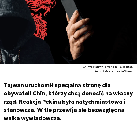
Chiny oskarżyły Tajwan o m.in. sabotaż.
Autor. CyberDefence24/Canva
Tajwan uruchomił specjalną stronę dla
obywateli Chin, którzy chcą donosić na własny
rząd. Reakcja Pekinu była natychmiastowa i
stanowcza. W tle przewija się bezwzględna
walka wywiadowcza.