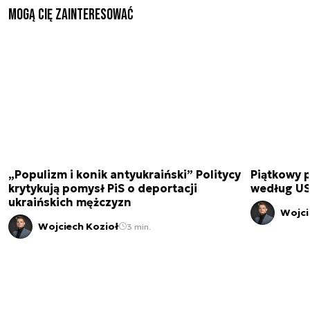
Mogą Cię zainteresować
„Populizm i konik antyukraiński” Politycy
Piątkowy 
krytykują pomysł PiS o deportacji
według USA
ukraińskich mężczyzn
Wojci
Wojciech Kozioł
3 min.