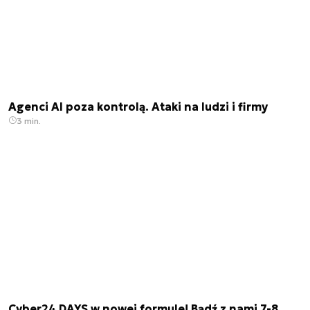
Agenci AI poza kontrolą. Ataki na ludzi i firmy
3 min.
Cyber24 DAYS w nowej formule! Bądź z nami 7-8