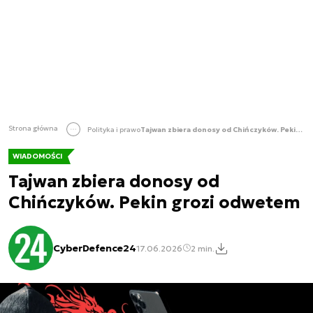
Strona główna
Polityka i prawo
Tajwan zbiera donosy od Chińczyków. Pekin grozi odwetem
WIADOMOŚCI
Tajwan zbiera donosy od
Chińczyków. Pekin grozi odwetem
CyberDefence24
17.06.2026
2 min.