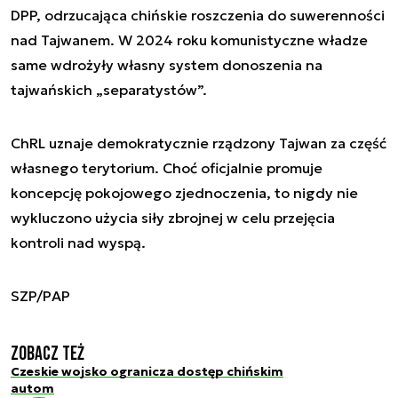
DPP, odrzucająca chińskie roszczenia do suwerenności
nad Tajwanem. W 2024 roku komunistyczne władze
same wdrożyły własny system donoszenia na
tajwańskich „separatystów”.
ChRL uznaje demokratycznie rządzony Tajwan za część
własnego terytorium. Choć oficjalnie promuje
koncepcję pokojowego zjednoczenia, to nigdy nie
wykluczono użycia siły zbrojnej w celu przejęcia
kontroli nad wyspą.
SZP/PAP
Zobacz też
Czeskie wojsko ogranicza dostęp chińskim
autom