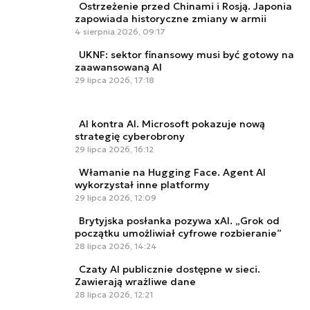
Ostrzeżenie przed Chinami i Rosją. Japonia
zapowiada historyczne zmiany w armii
4 sierpnia 2026, 09:17
UKNF: sektor finansowy musi być gotowy na
zaawansowaną AI
29 lipca 2026, 17:18
AI kontra AI. Microsoft pokazuje nową
strategię cyberobrony
29 lipca 2026, 16:12
Włamanie na Hugging Face. Agent AI
wykorzystał inne platformy
29 lipca 2026, 12:09
Brytyjska posłanka pozywa xAI. „Grok od
początku umożliwiał cyfrowe rozbieranie”
28 lipca 2026, 14:24
Czaty AI publicznie dostępne w sieci.
Zawierają wrażliwe dane
28 lipca 2026, 12:21