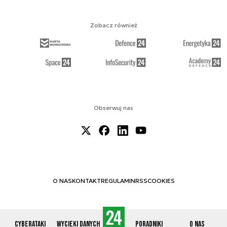
Zobacz również
Obserwuj nas
O NAS
KONTAKT
REGULAMIN
RSS
COOKIES
Cyberataki
Wycieki danych
Poradniki
O nas
© 2012-2026 CYBERDEFENCE24