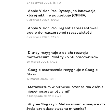
27 czerwca 2023, 15:40
Apple Vision Pro. Dystopijna innowacja,
której nikt nie potrzebuje [OPINIA]
9 czerwca 2023, 09:31
Apple Vision Pro. Gigant zaprezentował
gogle do rozszerzonej rzeczywistości
6 czerwca 2023, 12:20
Disney rezygnuje z działu rozwoju
metawersum. Miał tylko 50 pracowników
29 marca 2023, 17:22
Google ostatecznie rezygnuje z Google
Glass
17 marca 2023, 15:11
Metawersum w biznesie. Szansa dla osób z
niepełnosprawnościami?
3 listopada 2022, 07:47
#CyberMagazyn: Metawersum – miejsce do
życia czy eskapistyczna mrzonka?