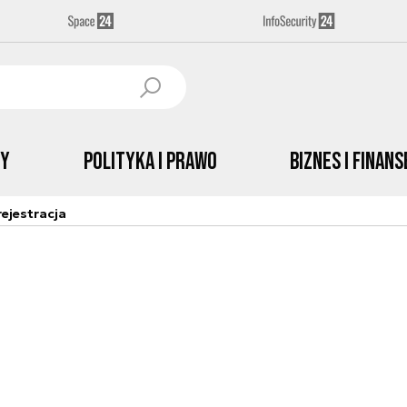
by
Polityka i prawo
Biznes i Finans
ejestracja