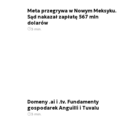
Meta przegrywa w Nowym Meksyku.
Sąd nakazał zapłatę 567 mln
dolarów
3 min.
Domeny .ai i .tv. Fundamenty
gospodarek Anguilli i Tuvalu
3 min.