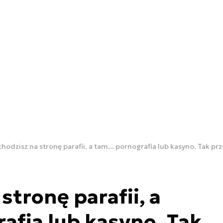
hodzisz na stronę parafii, a tam... pornografia lub kasyno. Tak p
stronę parafii, a
rafia lub kasyno. Tak