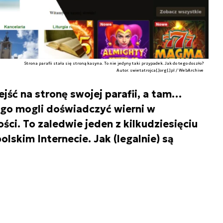
Strona parafii stała się stroną kasyna. To nie jedyny taki przypadek. Jak do tego doszło?
Autor. swietatrojca[.]org[.]pl / WebArchive
jść na stronę swojej parafii, a tam…
ego mogli doświadczyć wierni w
ci. To zaledwie jeden z kilkudziesięciu
skim Internecie. Jak (legalnie) są