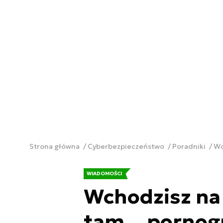
Strona główna
Cyberbezpieczeństwo
Poradniki
Wc
WIADOMOŚCI
Wchodzisz na 
tam... pornog