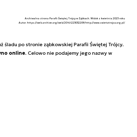
Archiwalna strona Parafii Świętej Trójcy w Ząbkach. Widok z kwietnia 2023 roku
Autor. https://web.archive.org/web/20141223032209/http://www.swietatrojca.org.pl/
ż śladu po stronie ząbkowskiej Parafii Świętej Trójcy.
yno online
. Celowo nie podajemy jego nazwy w