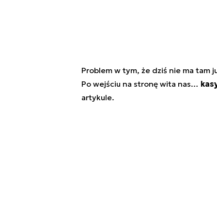
Problem w tym, że dziś nie ma tam ju
Po wejściu na stronę wita nas…
kas
artykule.