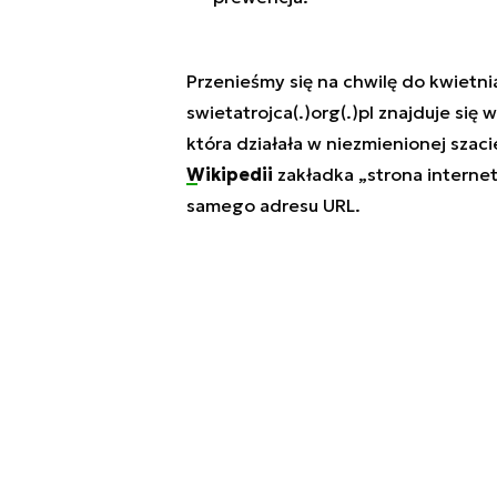
Przenieśmy się na chwilę do kwiet
swietatrojca(.)org(.)pl
znajduje się 
która działała w niezmienionej szaci
Wikipedii
zakładka
„strona interne
samego adresu URL.