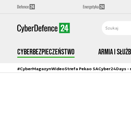
Cyberbezpieczeństwo
Armia i Służ
#CyberMagazyn
Wideo
Strefa Pekao SA
Cyber24Days - r