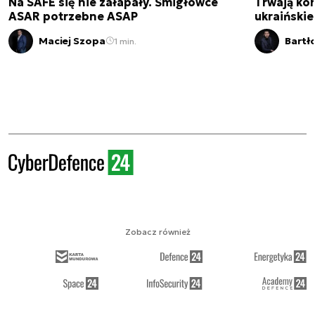
Na SAFE się nie załapały. Śmigłowce
Trwają kon
ASAR potrzebne ASAP
ukraińskie
Maciej Szopa
Bartł
1 min.
Zobacz również