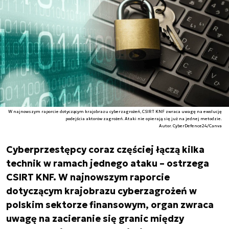
W najnowszym raporcie dotyczącym krajobrazu cyberzagrożeń, CSIRT KNF zwraca uwagę na ewolucję
podejścia aktorów zagrożeń. Ataki nie opierają się już na jednej metodzie.
Autor. CyberDefence24/Canva
Cyberprzestępcy coraz częściej łączą kilka
technik w ramach jednego ataku – ostrzega
CSIRT KNF. W najnowszym raporcie
dotyczącym krajobrazu cyberzagrożeń w
polskim sektorze finansowym, organ zwraca
uwagę na zacieranie się granic między