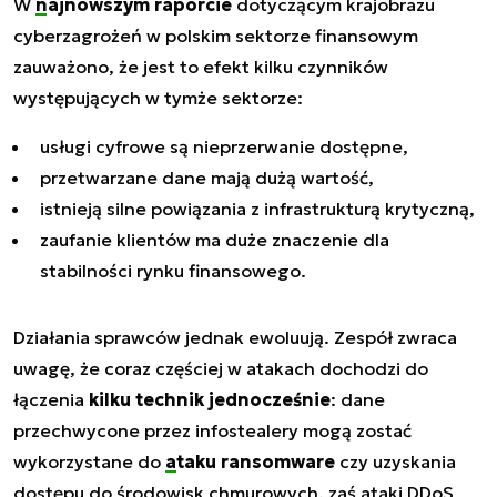
W
najnowszym raporcie
dotyczącym krajobrazu
cyberzagrożeń w polskim sektorze finansowym
zauważono, że jest to efekt kilku czynników
występujących w tymże sektorze:
usługi cyfrowe są nieprzerwanie dostępne,
przetwarzane dane mają dużą wartość,
istnieją silne powiązania z infrastrukturą krytyczną,
zaufanie klientów ma duże znaczenie dla
stabilności rynku finansowego.
Działania sprawców jednak ewoluują. Zespół zwraca
uwagę, że coraz częściej w atakach dochodzi do
łączenia
kilku technik jednocześnie
: dane
przechwycone przez infostealery mogą zostać
wykorzystane do
ataku ransomware
czy uzyskania
dostępu do środowisk chmurowych, zaś ataki DDoS