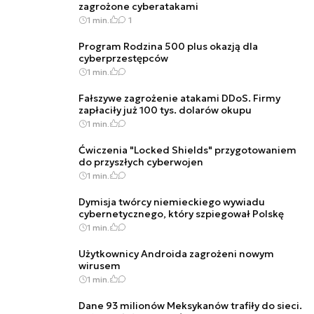
zagrożone cyberatakami
1 min.
1
Program Rodzina 500 plus okazją dla
cyberprzestępców
1 min.
Fałszywe zagrożenie atakami DDoS. Firmy
zapłaciły już 100 tys. dolarów okupu
1 min.
Ćwiczenia "Locked Shields" przygotowaniem
do przyszłych cyberwojen
1 min.
Dymisja twórcy niemieckiego wywiadu
cybernetycznego, który szpiegował Polskę
1 min.
Użytkownicy Androida zagrożeni nowym
wirusem
1 min.
Dane 93 milionów Meksykanów trafiły do sieci.