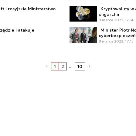
 i rosyjskie Ministerstwo
Kryptowaluty w d
oligarchii
9 marca 2022, 12:38
zędzie i atakuje
Minister Piotr 
cyberbezpiecze
8 marca 2022, 17:15
1
2
...
10