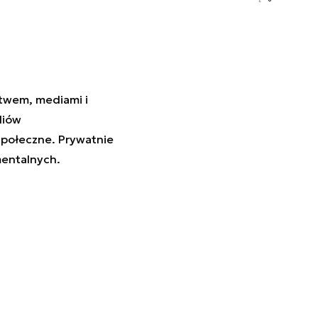
stwem, mediami i
diów
społeczne. Prywatnie
mentalnych.