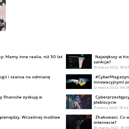
: Mamy inne realia, niż 30 lat
Największy w his
sankcje?
15 marca 2022, 18:0
ogii i szansa na odmianę
#CyberMagazyn: 
innowacyjnymi 
12 marca 2022, 09:2
y finansów zyskują w
Cyberprzestępcy
plebiscycie
11 marca 2022, 15:44
 pieniędzy. Wcześniej możliwe
Zhakowani. Co w
internecie?
10 marca 2022, 16:0