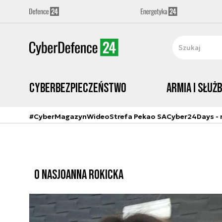
Cyberbezpieczeństwo
Armia i Służ
#CyberMagazyn
Wideo
Strefa Pekao SA
Cyber24Days - r
O NAS
JOANNA ROKICKA