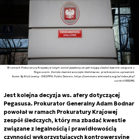
W ramach Prokuratury Krajowej w lutym został powołany zespół mający zbadać kwestie związane z
Pegasusem. Zostało również wszczęte śledztwo ws. przekroczenia uprawnień.
Autor. By Klub Lewicy - DSC07915, Public Domain, https://commons.wikimedia.org/w/index.php?
curid=113332992
Jest kolejna decyzja ws. afery dotyczącej
Pegasusa. Prokurator Generalny Adam Bodnar
powołał w ramach Prokuratury Krajowej
zespół śledczych, który ma zbadać kwestie
związane z legalnością i prawidłowością
czynności wykorzystujących kontrowersyjne