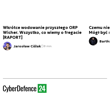
Wkrótce wodowanie przyszłego ORP
Czemu nie
Wicher. Wszystko, co wiemy o fregacie
Mógł być 
[RAPORT]
Bartł
Jarosław Ciślak
8 min.