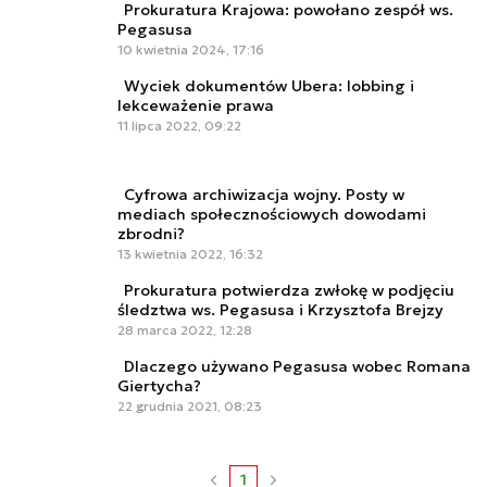
Prokuratura Krajowa: powołano zespół ws.
Pegasusa
10 kwietnia 2024, 17:16
Wyciek dokumentów Ubera: lobbing i
lekceważenie prawa
11 lipca 2022, 09:22
Cyfrowa archiwizacja wojny. Posty w
mediach społecznościowych dowodami
zbrodni?
13 kwietnia 2022, 16:32
Prokuratura potwierdza zwłokę w podjęciu
śledztwa ws. Pegasusa i Krzysztofa Brejzy
28 marca 2022, 12:28
Dlaczego używano Pegasusa wobec Romana
Giertycha?
22 grudnia 2021, 08:23
1