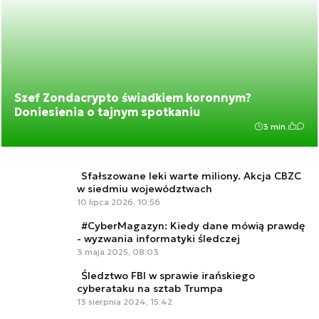
Szef Zondacrypto świadkiem koronnym?
Doniesienia o tajnym spotkaniu
3 min.
Sfałszowane leki warte miliony. Akcja CBZC
w siedmiu województwach
10 lipca 2026, 10:56
#CyberMagazyn: Kiedy dane mówią prawdę
- wyzwania informatyki śledczej
3 maja 2025, 08:03
Śledztwo FBI w sprawie irańskiego
cyberataku na sztab Trumpa
13 sierpnia 2024, 15:42