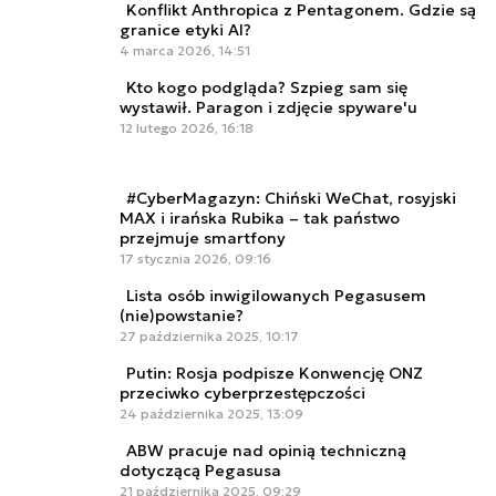
Konflikt Anthropica z Pentagonem. Gdzie są
granice etyki AI?
4 marca 2026, 14:51
Kto kogo podgląda? Szpieg sam się
wystawił. Paragon i zdjęcie spyware'u
12 lutego 2026, 16:18
#CyberMagazyn: Chiński WeChat, rosyjski
MAX i irańska Rubika – tak państwo
przejmuje smartfony
17 stycznia 2026, 09:16
Lista osób inwigilowanych Pegasusem
(nie)powstanie?
27 października 2025, 10:17
Putin: Rosja podpisze Konwencję ONZ
przeciwko cyberprzestępczości
24 października 2025, 13:09
ABW pracuje nad opinią techniczną
dotyczącą Pegasusa
21 października 2025, 09:29