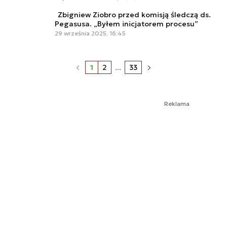
Zbigniew Ziobro przed komisją śledczą ds.
Pegasusa. „Byłem inicjatorem procesu”
29 września 2025, 16:45
1
2
...
33
Reklama