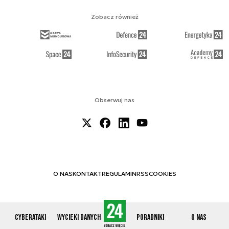
Zobacz również
Obserwuj nas
O NAS
KONTAKT
REGULAMIN
RSS
COOKIES
Cyberataki
Wycieki danych
Poradniki
O nas
© 2012-2026 CYBERDEFENCE24