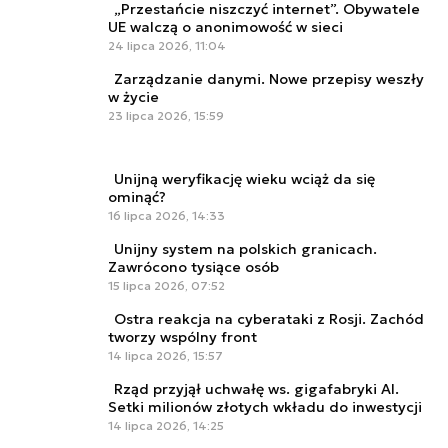
„Przestańcie niszczyć internet”. Obywatele
UE walczą o anonimowość w sieci
24 lipca 2026, 11:04
Zarządzanie danymi. Nowe przepisy weszły
w życie
23 lipca 2026, 15:59
Unijną weryfikację wieku wciąż da się
ominąć?
16 lipca 2026, 14:33
Unijny system na polskich granicach.
Zawrócono tysiące osób
15 lipca 2026, 07:52
Ostra reakcja na cyberataki z Rosji. Zachód
tworzy wspólny front
14 lipca 2026, 15:57
Rząd przyjął uchwałę ws. gigafabryki AI.
Setki milionów złotych wkładu do inwestycji
14 lipca 2026, 14:25