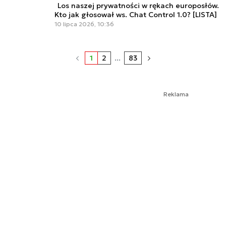
Los naszej prywatności w rękach europosłów.
Kto jak głosował ws. Chat Control 1.0? [LISTA]
10 lipca 2026, 10:36
1
2
...
83
Reklama