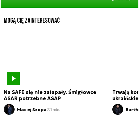
Mogą Cię zainteresować
Na SAFE się nie załapały. Śmigłowce
Trwają kon
ASAR potrzebne ASAP
ukraińskie
Maciej Szopa
Bartł
1 min.