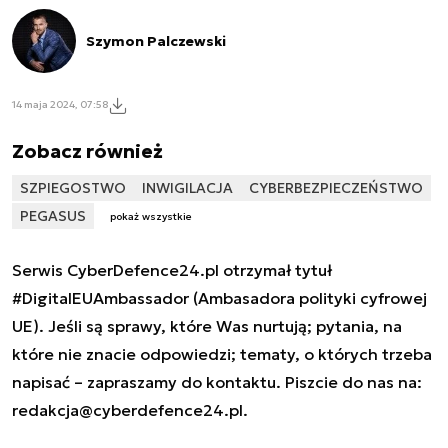
Szymon Palczewski
14 maja 2024, 07:58
Zobacz również
SZPIEGOSTWO
INWIGILACJA
CYBERBEZPIECZEŃSTWO
PEGASUS
pokaż wszystkie
Serwis CyberDefence24.pl otrzymał tytuł
#DigitalEUAmbassador (Ambasadora polityki cyfrowej
UE). Jeśli są sprawy, które Was nurtują; pytania, na
które nie znacie odpowiedzi; tematy, o których trzeba
napisać – zapraszamy do kontaktu. Piszcie do nas na:
redakcja@cyberdefence24.pl
.