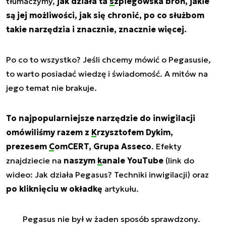
tłumaczymy,
jak działa ta
szpiegowska broń
, jakie
są jej możliwości, jak się chronić, po co służbom
takie narzędzia i znacznie, znacznie więcej.
Po co to wszystko? Jeśli chcemy mówić o Pegasusie,
to warto posiadać wiedzę i świadomość. A mitów na
jego temat nie brakuje.
To najpopularniejsze narzędzie do inwigilacji
omówiliśmy razem z
Krzysztofem Dykim
,
prezesem
ComCERT
, Grupa Asseco
. Efekty
znajdziecie na
naszym
kanale YouTube
(link do
wideo: Jak działa Pegasus? Techniki inwigilacji) oraz
po kliknięciu w okładkę
artykułu.
Pegasus nie był w żaden sposób sprawdzony.