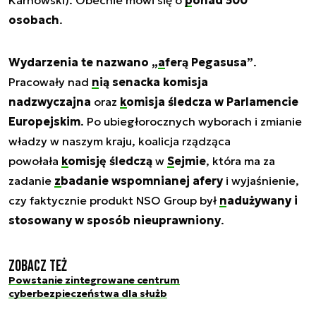
Karnowski). Obecnie mówi się o
ponad 500
osobach
.
Wydarzenia te nazwano „
aferą Pegasusa
”
.
Pracowały nad
nią senacka komisja
nadzwyczajna
oraz
komisja śledcza w Parlamencie
Europejskim
. Po ubiegłorocznych wyborach i zmianie
władzy w naszym kraju, koalicja rządząca
powołała
komisję śledczą
w
Sejmie
, która ma za
zadanie
zbadanie wspomnianej afery
i wyjaśnienie,
czy faktycznie produkt NSO Group był
nadużywany i
stosowany w sposób nieuprawniony
.
Zobacz też
Powstanie zintegrowane centrum
cyberbezpieczeństwa dla służb