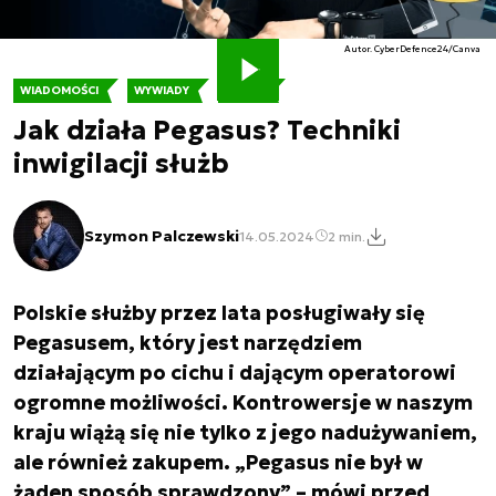
Autor. CyberDefence24/Canva
WIADOMOŚCI
WYWIADY
WAŻNE
Jak działa Pegasus? Techniki
inwigilacji służb
Szymon Palczewski
14.05.2024
2 min.
Polskie służby przez lata posługiwały się
Pegasusem, który jest narzędziem
działającym po cichu i dającym operatorowi
ogromne możliwości. Kontrowersje w naszym
kraju wiążą się nie tylko z jego nadużywaniem,
ale również zakupem. „Pegasus nie był w
żaden sposób sprawdzony” – mówi przed