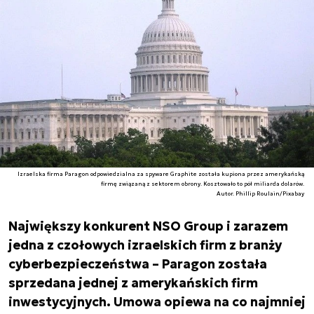
Izraelska firma Paragon odpowiedzialna za spyware Graphite została kupiona przez amerykańską
firmę związaną z sektorem obrony. Kosztowało to pół miliarda dolarów.
Autor. Phillip Roulain/Pixabay
Największy konkurent NSO Group i zarazem
jedna z czołowych izraelskich firm z branży
cyberbezpieczeństwa – Paragon została
sprzedana jednej z amerykańskich firm
inwestycyjnych. Umowa opiewa na co najmniej