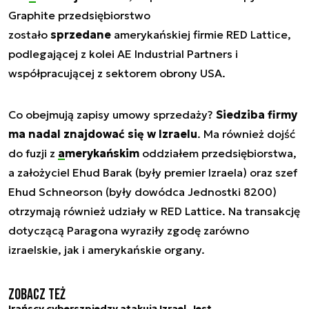
Graphite przedsiębiorstwo
zostało
sprzedane
amerykańskiej firmie RED Lattice,
podlegającej z kolei AE Industrial Partners i
współpracującej z sektorem obrony USA.
Co obejmują zapisy umowy sprzedaży?
Siedziba firmy
ma nadal znajdować się w Izraelu
. Ma również dojść
do fuzji z
amerykańskim
oddziałem przedsiębiorstwa,
a założyciel Ehud Barak (były premier Izraela) oraz szef
Ehud Schneorson (były dowódca Jednostki 8200)
otrzymają również udziały w RED Lattice. Na transakcję
dotyczącą Paragona wyraziły zgodę zarówno
izraelskie, jak i amerykańskie organy.
Zobacz też
Irańscy cyberszpiedzy atakują Izrael. Jest