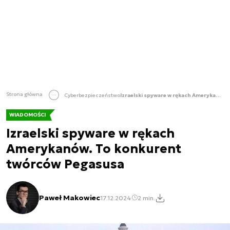
Strona główna
Cyberbezpieczeństwo
Izraelski spyware w rękach Amerykanów. To konkurent twórców Pegasusa
WIADOMOŚCI
Izraelski spyware w rękach
Amerykanów. To konkurent
twórców Pegasusa
Paweł Makowiec
17.12.2024
2 min.