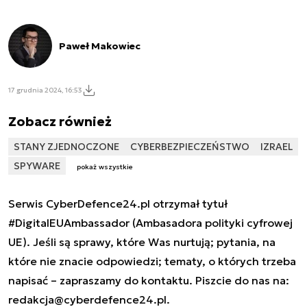
Paweł Makowiec
17 grudnia 2024, 16:53
Zobacz również
STANY ZJEDNOCZONE
CYBERBEZPIECZEŃSTWO
IZRAEL
SPYWARE
pokaż wszystkie
Serwis CyberDefence24.pl otrzymał tytuł
#DigitalEUAmbassador (Ambasadora polityki cyfrowej
UE). Jeśli są sprawy, które Was nurtują; pytania, na
które nie znacie odpowiedzi; tematy, o których trzeba
napisać – zapraszamy do kontaktu. Piszcie do nas na:
redakcja@cyberdefence24.pl
.