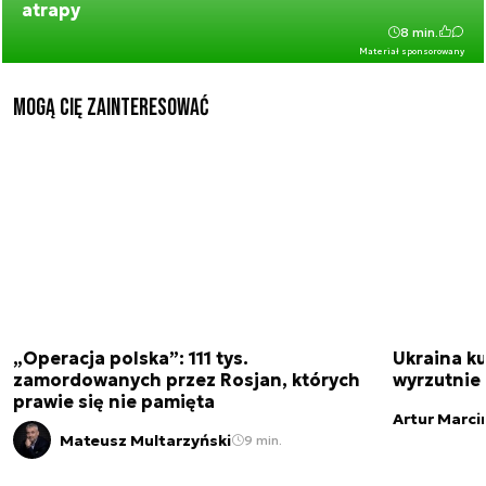
atrapy
8 min.
Materiał sponsorowany
Mogą Cię zainteresować
„Operacja polska”: 111 tys.
Ukraina ku
zamordowanych przez Rosjan, których
wyrzutnie
prawie się nie pamięta
Artur Marci
Mateusz Multarzyński
9 min.