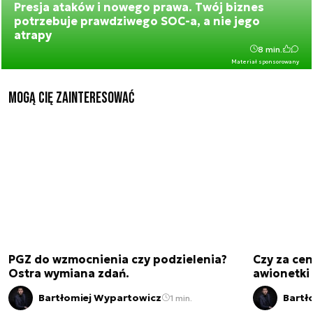
Presja ataków i nowego prawa. Twój biznes
potrzebuje prawdziwego SOC-a, a nie jego
atrapy
8 min.
Materiał sponsorowany
Mogą Cię zainteresować
PGZ do wzmocnienia czy podzielenia?
Czy za cen
Ostra wymiana zdań.
awionetki 
Bartłomiej Wypartowicz
Bartł
1 min.