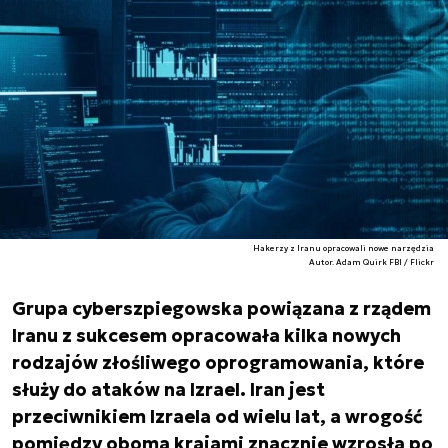
Hakerzy z Iranu opracowali nowe narzędzia
Autor. Adam Quirk FBI / Flickr
Grupa cyberszpiegowska powiązana z rządem
Iranu z sukcesem opracowała kilka nowych
rodzajów złośliwego oprogramowania, które
służy do ataków na Izrael. Iran jest
przeciwnikiem Izraela od wielu lat, a wrogość
pomiędzy oboma krajami znacznie wzrosła po