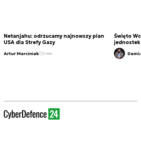
Netanjahu: odrzucamy najnowszy plan
Święto Wo
USA dla Strefy Gazy
jednostek
Artur Marciniak
Damia
2 min.