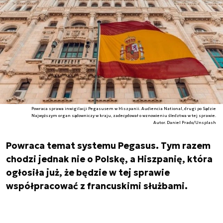
Powraca sprawa inwigilacji Pegasusem w Hiszpanii. Audiencia National, drugi po Sądzie
Najwyższym organ sądowniczy w kraju, zadecydował o wznowieniu śledztwa w tej sprawie.
Autor. Daniel Prado/Unsplash
Powraca temat systemu Pegasus. Tym razem
chodzi jednak nie o Polskę, a Hiszpanię, która
ogłosiła już, że będzie w tej sprawie
współpracować z francuskimi służbami.