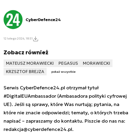
CyberDefence24
12 lutego 2024, 18:51
Zobacz również
MATEUSZ MORAWIECKI
PEGASUS
MORAWIECKI
KRZSZTOF BREJZA
pokaż wszystkie
Serwis CyberDefence24.pl otrzymał tytuł
#DigitalEUAmbassador (Ambasadora polityki cyfrowej
UE). Jeśli są sprawy, które Was nurtują; pytania, na
które nie znacie odpowiedzi; tematy, o których trzeba
napisać – zapraszamy do kontaktu. Piszcie do nas na:
redakcja@cyberdefence24.pl
.