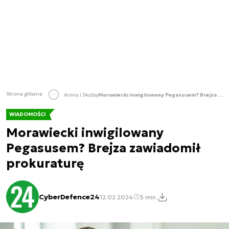
Strona główna
Armia i Służby
Morawiecki inwigilowany Pegasusem? Brejza zawiadomił prokuraturę
WIADOMOŚCI
Morawiecki inwigilowany
Pegasusem? Brejza zawiadomił
prokuraturę
CyberDefence24
12.02.2024
3 min.