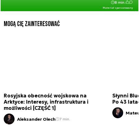
8 min.
Materiał sponsorowany
Mogą Cię zainteresować
Rosyjska obecność wojskowa na
Słynni Blu
Arktyce: Interesy, infrastruktura i
Po 43 lata
możliwości [CZĘŚĆ 1]
Mateu
Aleksander Olech
7 min.