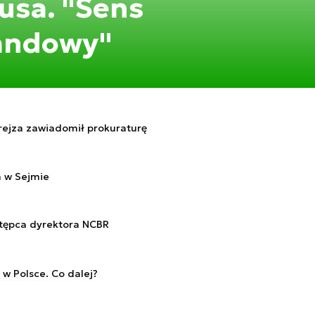
usa. "Sens
andowy"
ejza zawiadomił prokuraturę
a w Sejmie
stępca dyrektora NCBR
 w Polsce. Co dalej?