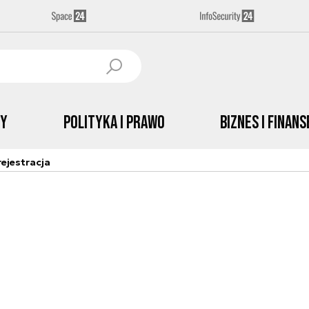
by
Polityka i prawo
Biznes i Finans
ejestracja