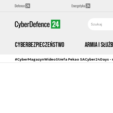
Cyberbezpieczeństwo
Armia i Służ
#CyberMagazyn
Wideo
Strefa Pekao SA
Cyber24Days - r