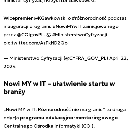
minister cyfryzacji Krzysztof Gawkowski.
Wicepremier
@KGawkowski
o
#różnorodność
podczas
inauguracji programu
#NowiMYwIT
zainicjowanego
przez
@COIgovPL
. 👏
#MinisterstwoCyfryzacji
pic.twitter.com/AzFkND2Qpi
— Ministerstwo Cyfryzacji (@CYFRA_GOV_PL)
April 22,
2024
Nowi MY w IT – ułatwienie startu w
branży
„Nowi MY w IT: Różnorodność nie ma granic” to druga
edycja
programu edukacyjno-mentoringowego
Centralnego Ośrodka Informatyki (COI).