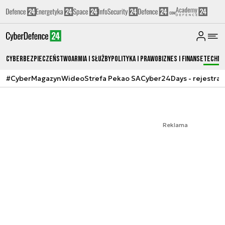
Cyberbezpieczeństwo
Armia i Służby
Polityka i prawo
Biznes i Finanse
Techno
#CyberMagazyn
Wideo
Strefa Pekao SA
Cyber24Days - rejestrac
Reklama