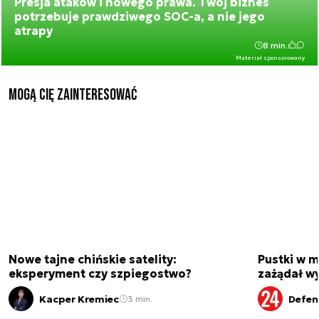
Presja ataków i nowego prawa. Twój biznes
potrzebuje prawdziwego SOC-a, a nie jego
atrapy
8 min.
Materiał sponsorowany
Mogą Cię zainteresować
Nowe tajne chińskie satelity:
Pustki w 
eksperyment czy szpiegostwo?
zażądał w
Kacper Kremiec
Defen
3 min.