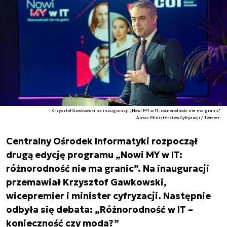
Krzysztof Gawkowski na inauguracji „Nowi MY w IT: różnorodność nie ma granic"
Autor. Ministerstwo Cyfryzacji / Twitter
Centralny Ośrodek Informatyki rozpoczął
drugą edycję programu „Nowi MY w IT:
różnorodność nie ma granic”. Na inauguracji
przemawiał Krzysztof Gawkowski,
wicepremier i minister cyfryzacji. Następnie
odbyła się debata: „Różnorodność w IT –
konieczność czy moda?”