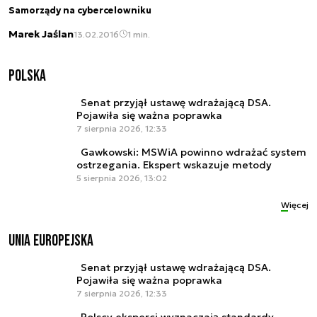
Samorządy na cybercelowniku
Marek Jaślan
13.02.2016
1 min.
Polska
Senat przyjął ustawę wdrażającą DSA.
Pojawiła się ważna poprawka
7 sierpnia 2026, 12:33
Gawkowski: MSWiA powinno wdrażać system
ostrzegania. Ekspert wskazuje metody
5 sierpnia 2026, 13:02
Więcej
Unia Europejska
Senat przyjął ustawę wdrażającą DSA.
Pojawiła się ważna poprawka
7 sierpnia 2026, 12:33
Polscy eksperci wyznaczają standardy