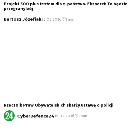
Projekt 500 plus testem dla e-państwa. Eksperci: To będzie
przegrany bój
Bartosz Józefiak
22.02.2016
1 min.
Rzecznik Praw Obywatelskich skarży ustawę o policji
CyberDefence24
19.02.2016
1 min.