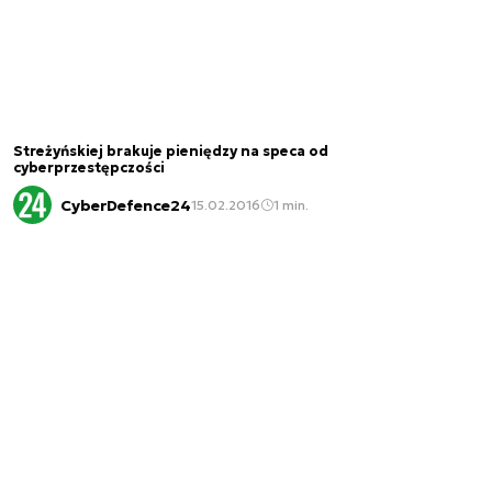
Streżyńskiej brakuje pieniędzy na speca od
cyberprzestępczości
CyberDefence24
15.02.2016
1 min.