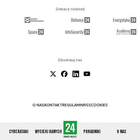
Zobacz również
Obserwuj nas
O NAS
KONTAKT
REGULAMIN
RSS
COOKIES
Cyberataki
Wycieki danych
Poradniki
O nas
© 2012-2026 CYBERDEFENCE24