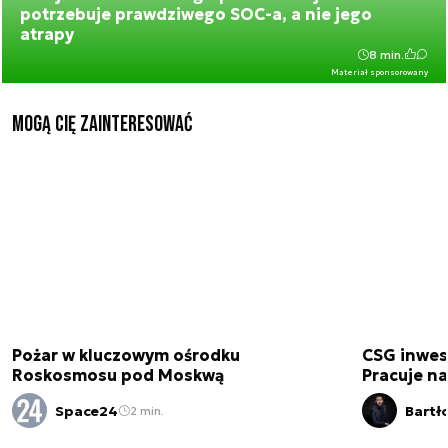
potrzebuje prawdziwego SOC-a, a nie jego
atrapy
8 min.
Materiał sponsorowany
Mogą Cię zainteresować
Pożar w kluczowym ośrodku
CSG inwes
Roskosmosu pod Moskwą
Pracuje n
Space24
Bartł
2 min.