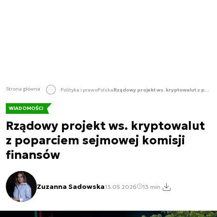
Strona główna
Polityka i prawo
Polska
Rządowy projekt ws. kryptowalut z poparciem sejmowej komisji finansów
WIADOMOŚCI
Rządowy projekt ws. kryptowalut
z poparciem sejmowej komisji
finansów
Zuzanna Sadowska
13.05.2026
13 min.