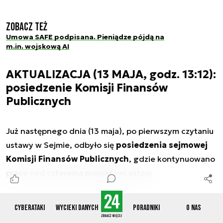
Zobacz też
Umowa SAFE podpisana. Pieniądze pójdą na
m.in. wojskową AI
AKTUALIZACJA (13 MAJA, godz. 13:12):
posiedzenie Komisji Finansów
Publicznych
Już następnego dnia (13 maja), po pierwszym czytaniu
ustawy w Sejmie, odbyło się
posiedzenia sejmowej
Komisji Finansów Publicznych
, gdzie kontynuowano
prace nad czterema projektami ustaw.
Komisja większością głosów zdecydowała, że
Cyberataki
Wycieki danych
Poradniki
O nas
projektem wiodącym będzie propozycja rządowa
, a