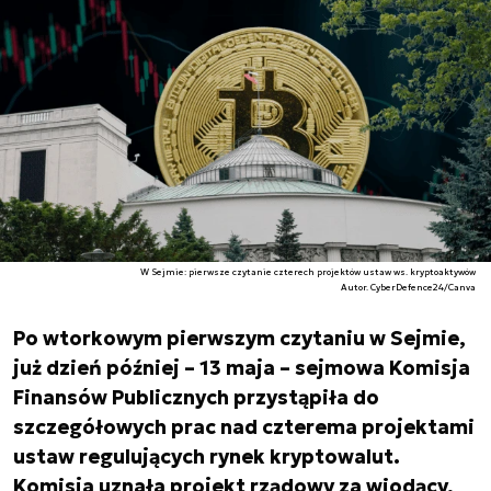
W Sejmie: pierwsze czytanie czterech projektów ustaw ws. kryptoaktywów
Autor. CyberDefence24/Canva
Po wtorkowym pierwszym czytaniu w Sejmie,
już dzień później – 13 maja – sejmowa Komisja
Finansów Publicznych przystąpiła do
szczegółowych prac nad czterema projektami
ustaw regulujących rynek kryptowalut.
Komisja uznała projekt rządowy za wiodący,