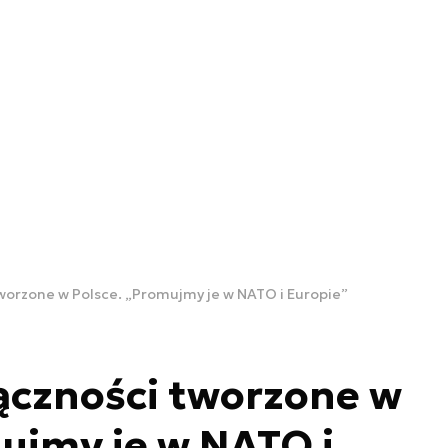
worzone w Polsce. „Promujmy je w NATO i Europie”
ączności tworzone w
ujmy je w NATO i