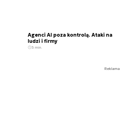
Agenci AI poza kontrolą. Ataki na
ludzi i firmy
3 min.
Reklama