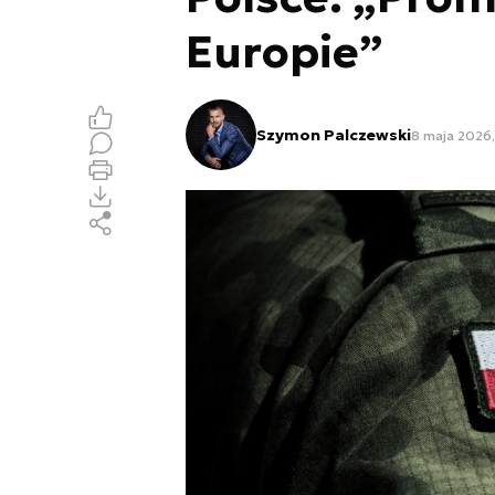
Europie”
Szymon Palczewski
8 maja 2026,