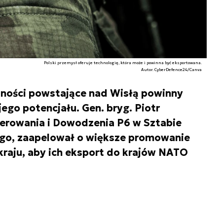
Polski przemysł oferuje technologię, która może i powinna być eksportowana.
Autor. CyberDefence24/Canva
zności powstające nad Wisłą powinny
ego potencjału. Gen. bryg. Piotr
ierowania i Dowodzenia P6 w Sztabie
go, zaapelował o większe promowanie
raju, aby ich eksport do krajów NATO