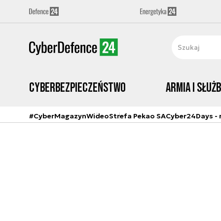
Cyberbezpieczeństwo
Armia i Służ
#CyberMagazyn
Wideo
Strefa Pekao SA
Cyber24Days - r