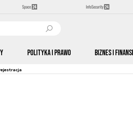
by
Polityka i prawo
Biznes i Finans
ejestracja