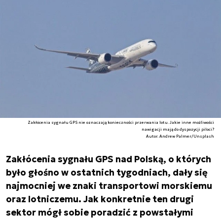
Zakłócenia sygnału GPS nie oznaczają konieczności przerwania lotu. Jakie inne możliwości
nawigacji mają do dyspozycji piloci?
Autor. Andrew Palmer/Unsplash
Zakłócenia sygnału GPS nad Polską, o których
było głośno w ostatnich tygodniach, dały się
najmocniej we znaki transportowi morskiemu
oraz lotniczemu. Jak konkretnie ten drugi
sektor mógł sobie poradzić z powstałymi