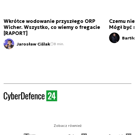
Wkrótce wodowanie przyszłego ORP
Czemu nie
Wicher. Wszystko, co wiemy o fregacie
Mógł być 
[RAPORT]
Bartł
Jarosław Ciślak
8 min.
Zobacz również